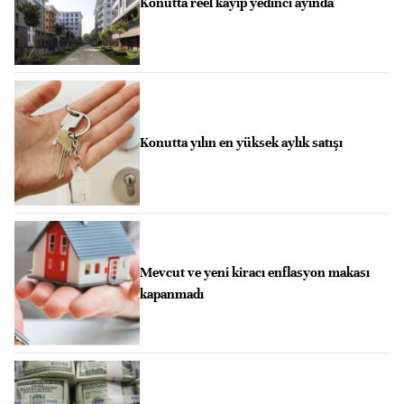
Konutta reel kayıp yedinci ayında
Konutta yılın en yüksek aylık satışı
Mevcut ve yeni kiracı enflasyon makası
kapanmadı