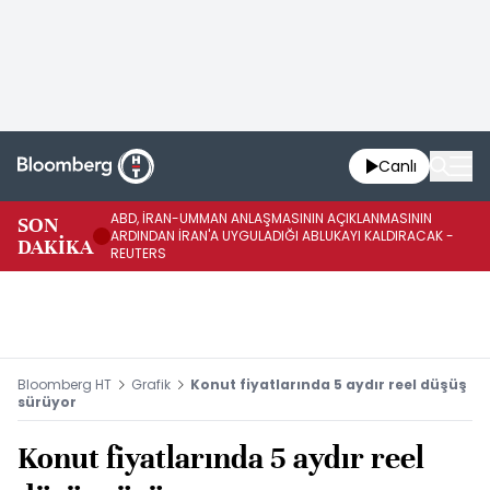
Canlı
ABD, İRAN-UMMAN ANLAŞMASININ AÇIKLANMASININ
AB
SON
ARDINDAN İRAN'A UYGULADIĞI ABLUKAYI KALDIRACAK -
GE
DAKİKA
REUTERS
UY
Bloomberg HT
Grafik
Konut fiyatlarında 5 aydır reel düşüş
sürüyor
Konut fiyatlarında 5 aydır reel