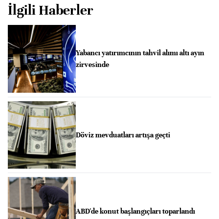
İlgili Haberler
Yabancı yatırımcının tahvil alımı altı ayın
zirvesinde
Döviz mevduatları artışa geçti
ABD'de konut başlangıçları toparlandı