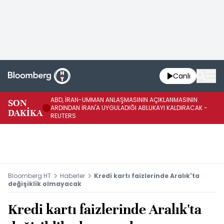
Canlı
ABD, İRAN-UMMAN ANLAŞMASININ AÇIKLANMASININ
AB
SON
ARDINDAN İRAN'A UYGULADIĞI ABLUKAYI KALDIRACAK -
GE
DAKİKA
REUTERS
UY
Bloomberg HT
Haberler
Kredi kartı faizlerinde Aralık'ta
değişiklik olmayacak
Kredi kartı faizlerinde Aralık'ta