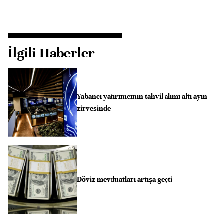
İlgili Haberler
Yabancı yatırımcının tahvil alımı altı ayın
zirvesinde
Döviz mevduatları artışa geçti