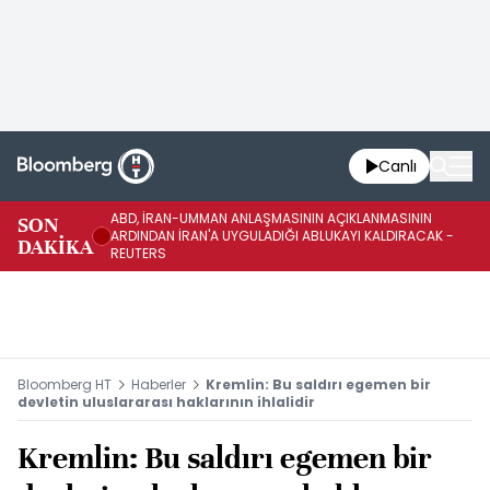
Canlı
ABD, İRAN-UMMAN ANLAŞMASININ AÇIKLANMASININ
AB
SON
ARDINDAN İRAN'A UYGULADIĞI ABLUKAYI KALDIRACAK -
GE
DAKİKA
REUTERS
UY
Bloomberg HT
Haberler
Kremlin: Bu saldırı egemen bir
devletin uluslararası haklarının ihlalidir
Kremlin: Bu saldırı egemen bir