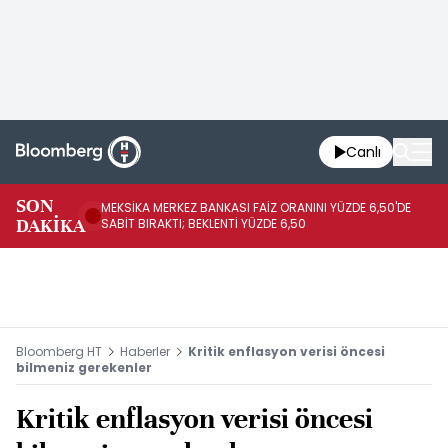
Canlı
SON
MEKSİKA MERKEZ BANKASI FAİZ ORANINI YÜZDE 6,50'DE
OY
DAKİKA
SABİT BIRAKTI; BEKLENTİ YÜZDE 6,50
AÇ
Bloomberg HT
Haberler
Kritik enflasyon verisi öncesi
bilmeniz gerekenler
Kritik enflasyon verisi öncesi