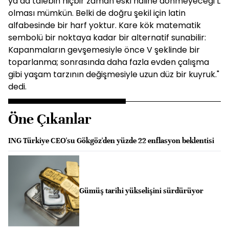
ya da talebin hiçbir zaman eski haline dönmeyeceği L
olması mümkün. Belki de doğru şekil için latin
alfabesinde bir harf yoktur. Kare kök matematik
sembolü bir noktaya kadar bir alternatif sunabilir:
Kapanmaların gevşemesiyle önce V şeklinde bir
toparlanma; sonrasında daha fazla evden çalışma
gibi yaşam tarzının değişmesiyle uzun düz bir kuyruk."
dedi.
Öne Çıkanlar
ING Türkiye CEO'su Gökgöz'den yüzde 22 enflasyon beklentisi
Gümüş tarihi yükselişini sürdürüyor