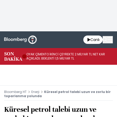
Canlı
İR
SON
OYAK ÇİMENTO İKİNCİ ÇEYREKTE 2 MİLYAR TL NET KAR
YÖ
DAKİKA
AÇIKLADI; BEKLENTİ 1,5 MİLYAR TL
OL
Bloomberg HT
Enerji
Küresel petrol talebi uzun ve zorlu bir
toparlanma yolunda
Küresel petrol talebi uzun ve