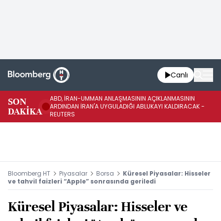
Canlı
ABD, İRAN-UMMAN ANLAŞMASININ AÇIKLANMASININ
AB
SON
ARDINDAN İRAN'A UYGULADIĞI ABLUKAYI KALDIRACAK -
GE
DAKİKA
REUTERS
UY
Bloomberg HT
Piyasalar
Borsa
Küresel Piyasalar: Hisseler
ve tahvil faizleri “Apple” sonrasında geriledi
Küresel Piyasalar: Hisseler ve