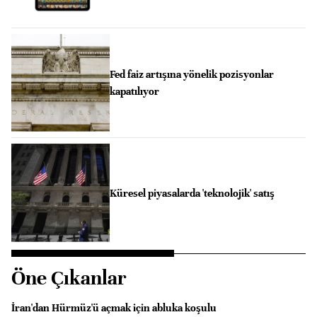
Fed faiz artışına yönelik pozisyonlar
kapatılıyor
Küresel piyasalarda 'teknolojik' satış
Öne Çıkanlar
İran'dan Hürmüz'ü açmak için abluka koşulu