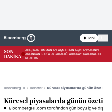
Canlı
ABD, İRAN-UMMAN ANLAŞMASININ AÇIKLANMASININ
AB
SON
ARDINDAN İRAN'A UYGULADIĞI ABLUKAYI KALDIRACAK -
GE
DAKİKA
REUTERS
UY
Bloomberg HT
Haberler
Küresel piyasalarda günün özeti
Küresel piyasalarda günün özeti
BloombergHT.com tarafından gün boyu iç ve dış