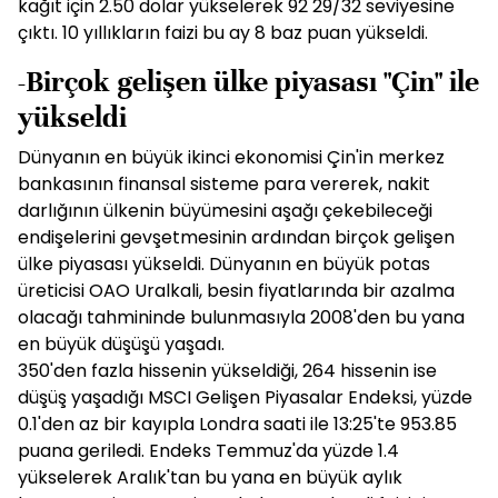
kağıt için 2.50 dolar yükselerek 92 29/32 seviyesine
çıktı. 10 yıllıkların faizi bu ay 8 baz puan yükseldi.
-Birçok gelişen ülke piyasası "Çin" ile
yükseldi
Dünyanın en büyük ikinci ekonomisi Çin'in merkez
bankasının finansal sisteme para vererek, nakit
darlığının ülkenin büyümesini aşağı çekebileceği
endişelerini gevşetmesinin ardından birçok gelişen
ülke piyasası yükseldi. Dünyanın en büyük potas
üreticisi OAO Uralkali, besin fiyatlarında bir azalma
olacağı tahmininde bulunmasıyla 2008'den bu yana
en büyük düşüşü yaşadı.
350'den fazla hissenin yükseldiği, 264 hissenin ise
düşüş yaşadığı MSCI Gelişen Piyasalar Endeksi, yüzde
0.1'den az bir kayıpla Londra saati ile 13:25'te 953.85
puana geriledi. Endeks Temmuz'da yüzde 1.4
yükselerek Aralık'tan bu yana en büyük aylık