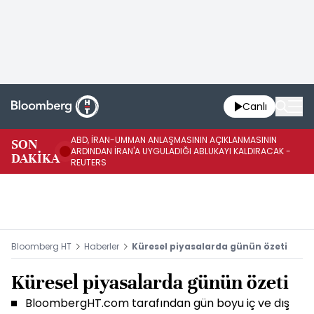
Canlı
ABD, İRAN-UMMAN ANLAŞMASININ AÇIKLANMASININ
AB
SON
ARDINDAN İRAN'A UYGULADIĞI ABLUKAYI KALDIRACAK -
GE
DAKİKA
REUTERS
UY
Bloomberg HT
Haberler
Küresel piyasalarda günün özeti
Küresel piyasalarda günün özeti
BloombergHT.com tarafından gün boyu iç ve dış