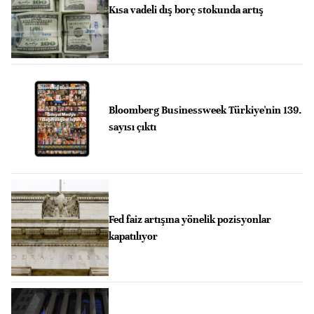
Kısa vadeli dış borç stokunda artış
Bloomberg Businessweek Türkiye'nin 139.
sayısı çıktı
Fed faiz artışına yönelik pozisyonlar
kapatılıyor