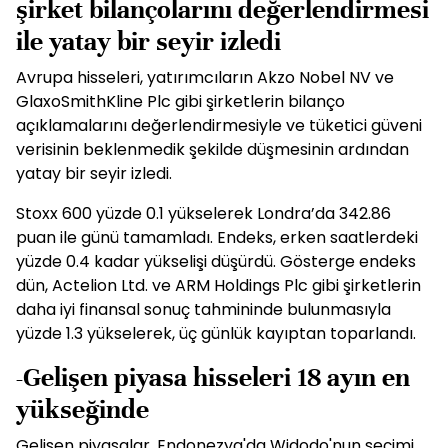
şirket bilançolarını değerlendirmesi
ile yatay bir seyir izledi
Avrupa hisseleri, yatırımcıların Akzo Nobel NV ve
GlaxoSmithKline Plc gibi şirketlerin bilanço
açıklamalarını değerlendirmesiyle ve tüketici güveni
verisinin beklenmedik şekilde düşmesinin ardından
yatay bir seyir izledi.
Stoxx 600 yüzde 0.1 yükselerek Londra’da 342.86
puan ile günü tamamladı. Endeks, erken saatlerdeki
yüzde 0.4 kadar yükselişi düşürdü. Gösterge endeks
dün, Actelion Ltd. ve ARM Holdings Plc gibi şirketlerin
daha iyi finansal sonuç tahmininde bulunmasıyla
yüzde 1.3 yükselerek, üç günlük kayıptan toparlandı.
-Gelişen piyasa hisseleri 18 ayın en
yükseğinde
Gelişen piyasalar, Endonezya'da Widodo'nun seçimi