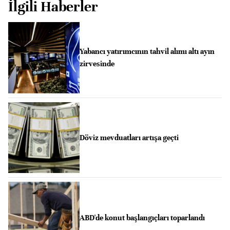
İlgili Haberler
Yabancı yatırımcının tahvil alımı altı ayın
zirvesinde
Döviz mevduatları artışa geçti
ABD'de konut başlangıçları toparlandı