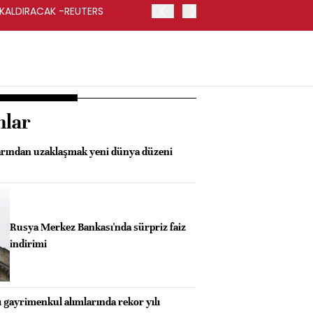
 KALDIRACAK -REUTERS
ABD DIŞİŞLERİ BAKANLIĞI
UYGULANACAK
nlar
arından uzaklaşmak yeni dünya düzeni
Rusya Merkez Bankası'nda sürpriz faiz
indirimi
ı gayrimenkul alımlarında rekor yılı