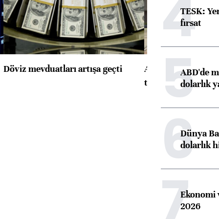
4
TESK: Yen
fırsat
5
Döviz mevduatları artışa geçti
ABD'de konut başla
ABD'de ma
toparlandı
dolarlık y
6
Dünya Ban
dolarlık h
7
Ekonomi v
2026