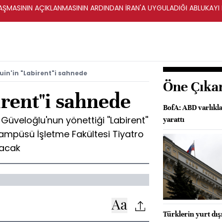
ŞMASININ AÇIKLANMASININ ARDINDAN İRAN'A UYGULADIĞI ABLUKAYI
uin'in "Labirent"i sahnede
Öne Çıka
irent"i sahnede
BofA: ABD varlıkl
Güveloğlu'nun yönettiği ''Labirent''
yarattı
Kampüsü İşletme Fakültesi Tiyatro
şacak
Türklerin yurt dış