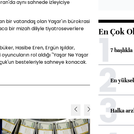
iran'da aynı sahnede izleyiciye
dan bir vatandaş olan Yaşar'ın bürokrasi
aca bir mizah diliyle tiyatroseverlere
En Çok O
1
büker, Hasibe Eren, Ergün Işıldar,
7 başlıkla
yuncuların rol aldığı ''Yaşar Ne Yaşar
2
lçuk'un besteleriyle sahneye konacak.
En yüksek
3
Halka arz