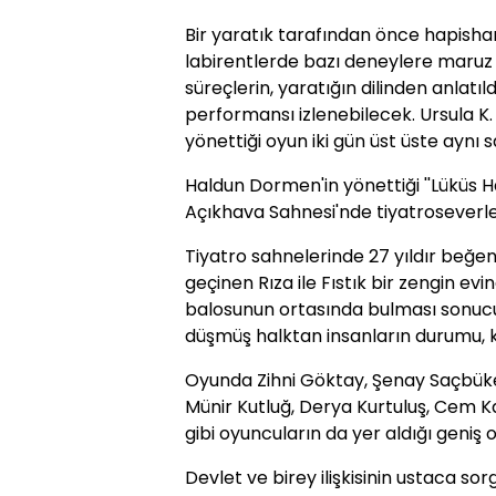
Bir yaratık tarafından önce hapisha
labirentlerde bazı deneylere maruz k
süreçlerin, yaratığın dilinden anlatıld
performansı izlenebilecek. Ursula K.
yönettiği oyun iki gün üst üste aynı 
Haldun Dormen'in yönettiği ''Lüküs H
Açıkhava Sahnesi'nde tiyatroseverle
Tiyatro sahnelerinde 27 yıldır beğeni
geçinen Rıza ile Fıstık bir zengin evin
balosunun ortasında bulması sonucu
düşmüş halktan insanların durumu, ko
Oyunda Zihni Göktay, Şenay Saçbüker
Münir Kutluğ, Derya Kurtuluş, Cem 
gibi oyuncuların da yer aldığı geni
Devlet ve birey ilişkisinin ustaca sor