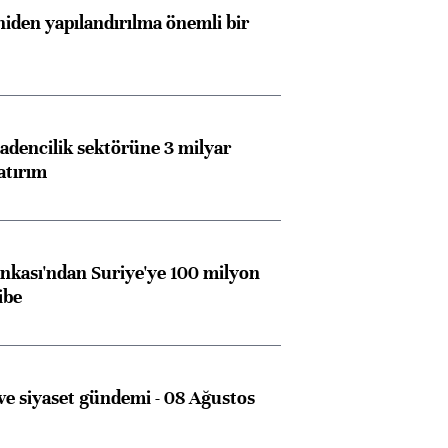
konusunda Unicredit ile
me
iden yapılandırılma önemli bir
görüşmelere hazırlanıyor
ngıçları
dencilik sektörüne 3 milyar
atırım
kası'ndan Suriye'ye 100 milyon
ibe
e siyaset gündemi - 08 Ağustos