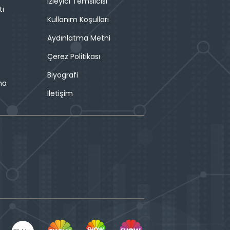
İzleyici Temsilcisi
tı
Kullanım Koşulları
Aydınlatma Metni
Çerez Politikası
Biyografi
ma
İletişim