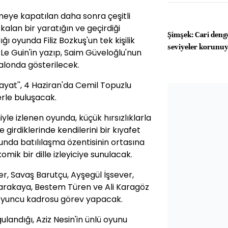
neye kapatılan daha sonra çeşitli
alan bir yaratığın ve geçirdiği
Şimşek: Cari deng
ığı oyunda Filiz Bozkuş'un tek kişilik
seviyeler korunu
 Le Guin'in yazıp, Saim Güveloğlu'nun
salonda gösterilecek.
ayat'', 4 Haziran'da Cemil Topuzlu
rle buluşacak.
yle izlenen oyunda, küçük hırsızlıklarla
e girdiklerinde kendilerini bir kıyafet
nda batılılaşma özentisinin ortasına
mik bir dille izleyiciye sunulacak.
, Savaş Barutçu, Ayşegül İşsever,
Karakaya, Bestem Türen ve Ali Karagöz
ş oyuncu kadrosu görev yapacak.
gulandığı, Aziz Nesin'in ünlü oyunu