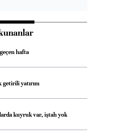
kunanlar
 geçen hafta
 getirili yatırım
larda kuyruk var, iştah yok
Almanya, Commerzbank
Ba