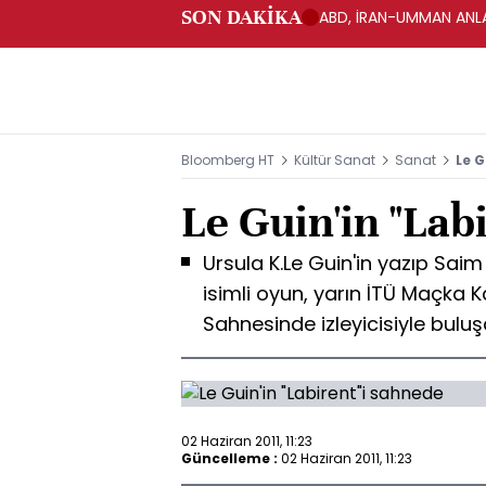
SON DAKİKA
ABD, İRAN-UMMAN ANLA
Bloomberg HT
Kültür Sanat
Sanat
Le G
Le Guin'in "Lab
Ursula K.Le Guin'in yazıp Saim 
isimli oyun, yarın İTÜ Maçka 
Sahnesinde izleyicisiyle bulu
02 Haziran 2011, 11:23
Güncelleme :
02 Haziran 2011, 11:23