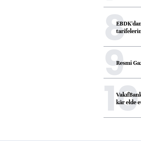
8
EBDK'dan 
tarifeleri
9
Resmi Ga
10
VakıfBank
kâr elde e