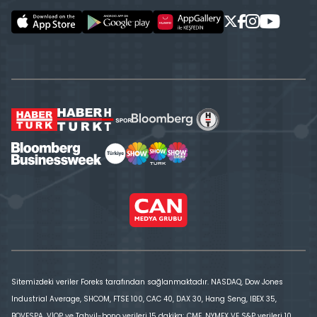
Sitemizdeki veriler Foreks tarafından sağlanmaktadır. NASDAQ, Dow Jones
Industrial Average, SHCOM, FTSE 100, CAC 40, DAX 30, Hang Seng, IBEX 35,
BOVESPA, VİOP ve Tahvil-bono verileri 15 dakika; CME, NYMEX VE S&P verileri 10