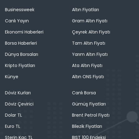
Businessweek
Altın Fiyatları
Canlı Yayın
Gram Altın Fiyatı
Ekonomi Haberleri
Çeyrek Altın Fiyatı
Borsa Haberleri
Tam Altın Fiyatı
Dünya Borsaları
Yarım Altın Fiyatı
Kripto Fiyatları
Ata Altın Fiyatı
Künye
Altın ONS Fiyatı
Döviz Kurları
Canlı Borsa
Döviz Çevirici
Gümüş Fiyatları
Dolar TL
Brent Petrol Fiyatı
Euro TL
Bilezik Fiyatları
Sterin Kaç TL
BIST 100 Endeksi