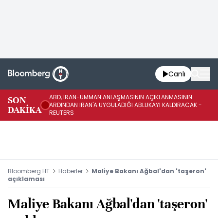
Canlı
ABD, İRAN-UMMAN ANLAŞMASININ AÇIKLANMASININ
AB
SON
ARDINDAN İRAN'A UYGULADIĞI ABLUKAYI KALDIRACAK -
GE
DAKİKA
REUTERS
UY
Bloomberg HT
Haberler
Maliye Bakanı Ağbal'dan 'taşeron'
açıklaması
Maliye Bakanı Ağbal'dan 'taşeron'