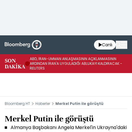
Canlı
ABD, İRAN-UMMAN ANLAŞMASININ AÇIKLANMASININ
AB
SON
ARDINDAN İRAN'A UYGULADIĞI ABLUKAYI KALDIRACAK -
GE
DAKİKA
REUTERS
UY
Bloomberg HT
Haberler
Merkel Putin ile görüştü
Merkel Putin ile görüştü
Almanya Başbakanı Angela Merkel'in Ukrayna'daki