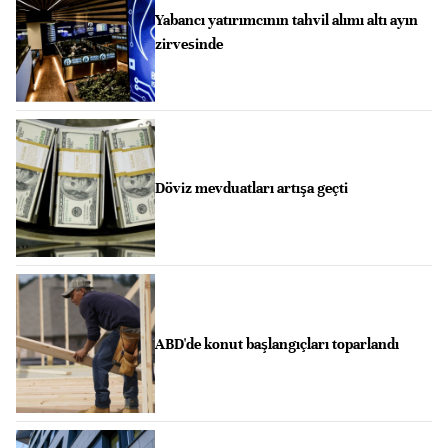
Yabancı yatırımcının tahvil alımı altı ayın
zirvesinde
Döviz mevduatları artışa geçti
ABD'de konut başlangıçları toparlandı