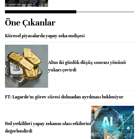
Öne Çıkanlar
Küresel piyasalarda yapay zeka endişesi
Altın iki günlük düşüş sonrası yönünü
yukarı çevirdi
FT: Lagarde’ın görev süresi dolmadan ayrılması bekleniyor
Fed yetkilileri yapay zekanın olası etkilerini
değerlendirdi