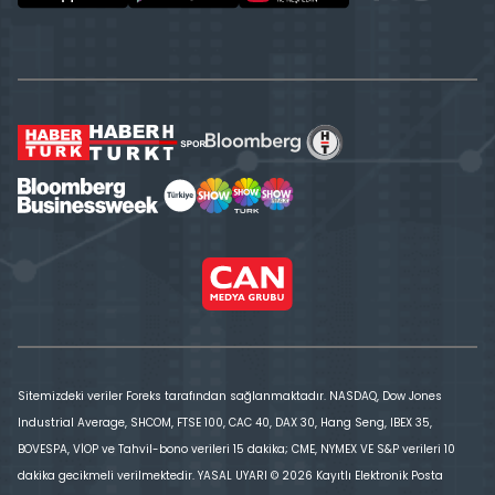
Sitemizdeki veriler Foreks tarafından sağlanmaktadır. NASDAQ, Dow Jones
Industrial Average, SHCOM, FTSE 100, CAC 40, DAX 30, Hang Seng, IBEX 35,
BOVESPA, VİOP ve Tahvil-bono verileri 15 dakika; CME, NYMEX VE S&P verileri 10
dakika gecikmeli verilmektedir. YASAL UYARI © 2026 Kayıtlı Elektronik Posta