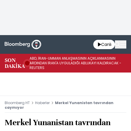
Canlı
ABD, İRAN-UMMAN ANLAŞMASININ AÇIKLANMASININ
AB
SON
ARDINDAN İRAN'A UYGULADIĞI ABLUKAYI KALDIRACAK -
GE
DAKİKA
REUTERS
UY
Bloomberg HT
Haberler
Merkel Yunanistan tavrından
caymıyor
Merkel Yunanistan tavrından