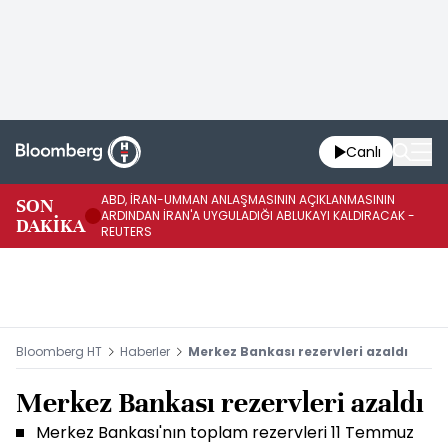
Canlı
ABD, İRAN-UMMAN ANLAŞMASININ AÇIKLANMASININ
AB
SON
ARDINDAN İRAN'A UYGULADIĞI ABLUKAYI KALDIRACAK -
GE
DAKİKA
REUTERS
UY
Bloomberg HT
Haberler
Merkez Bankası rezervleri azaldı
Merkez Bankası rezervleri azaldı
Merkez Bankası'nın toplam rezervleri 11 Temmuz