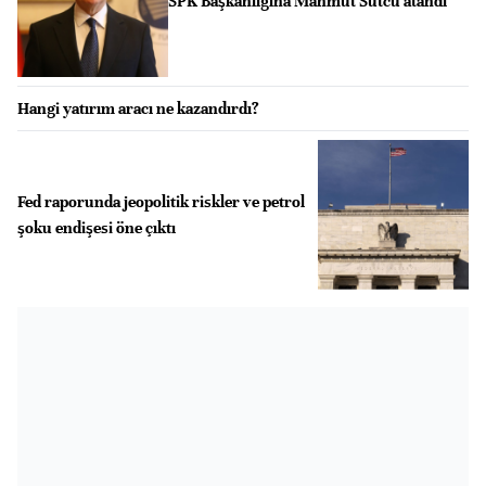
SPK Başkanlığına Mahmut Sütcü atandı
Hangi yatırım aracı ne kazandırdı?
Fed raporunda jeopolitik riskler ve petrol
şoku endişesi öne çıktı