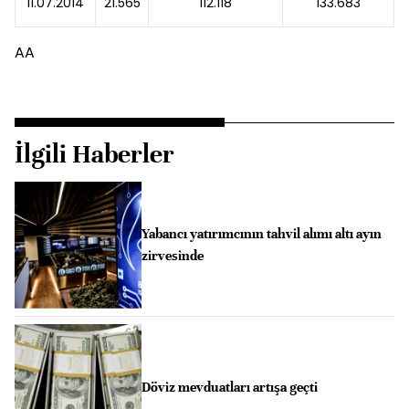
11.07.2014
21.565
112.118
133.683
AA
İlgili Haberler
Yabancı yatırımcının tahvil alımı altı ayın
zirvesinde
Döviz mevduatları artışa geçti