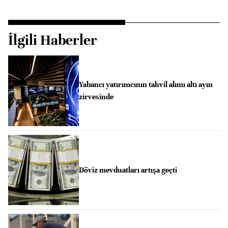
İlgili Haberler
Yabancı yatırımcının tahvil alımı altı ayın
zirvesinde
Döviz mevduatları artışa geçti