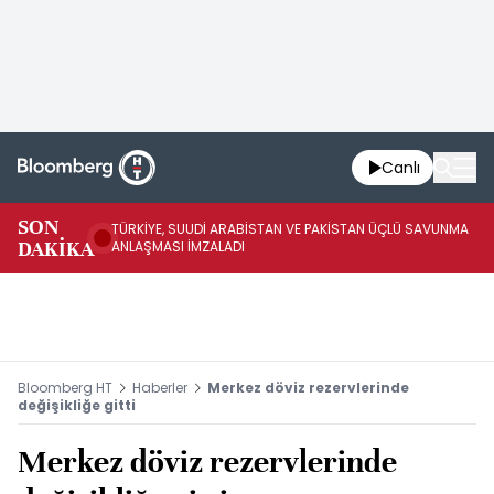
Canlı
SON
TÜRKİYE, SUUDİ ARABİSTAN VE PAKİSTAN ÜÇLÜ SAVUNMA
TR
DAKİKA
ANLAŞMASI İMZALADI
BN
Bloomberg HT
Haberler
Merkez döviz rezervlerinde
değişikliğe gitti
Merkez döviz rezervlerinde