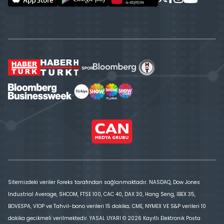
Sitemizdeki veriler Foreks tarafından sağlanmaktadır. NASDAQ, Dow Jones
Industrial Average, SHCOM, FTSE 100, CAC 40, DAX 30, Hang Seng, IBEX 35,
BOVESPA, VİOP ve Tahvil-bono verileri 15 dakika; CME, NYMEX VE S&P verileri 10
dakika gecikmeli verilmektedir. YASAL UYARI © 2026 Kayıtlı Elektronik Posta