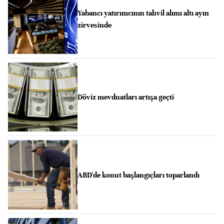
Yabancı yatırımcının tahvil alımı altı ayın
zirvesinde
Döviz mevduatları artışa geçti
ABD'de konut başlangıçları toparlandı