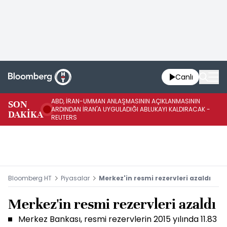
Canlı
ABD, İRAN-UMMAN ANLAŞMASININ AÇIKLANMASININ
AB
SON
ARDINDAN İRAN'A UYGULADIĞI ABLUKAYI KALDIRACAK -
GE
DAKİKA
REUTERS
UY
Bloomberg HT
Piyasalar
Merkez'in resmi rezervleri azaldı
Merkez'in resmi rezervleri azaldı
Merkez Bankası, resmi rezervlerin 2015 yılında 11.83