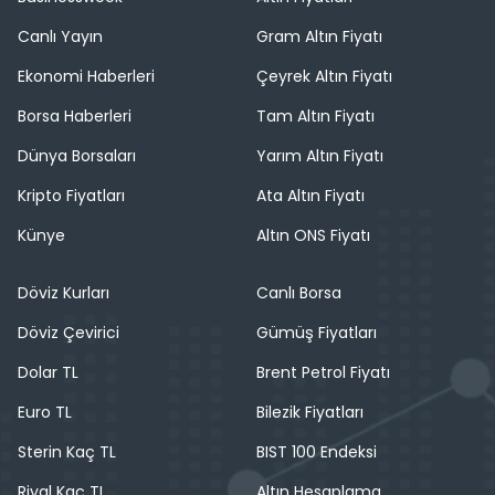
Canlı Yayın
Gram Altın Fiyatı
Ekonomi Haberleri
Çeyrek Altın Fiyatı
Borsa Haberleri
Tam Altın Fiyatı
Dünya Borsaları
Yarım Altın Fiyatı
Kripto Fiyatları
Ata Altın Fiyatı
Künye
Altın ONS Fiyatı
Döviz Kurları
Canlı Borsa
Döviz Çevirici
Gümüş Fiyatları
Dolar TL
Brent Petrol Fiyatı
Euro TL
Bilezik Fiyatları
Sterin Kaç TL
BIST 100 Endeksi
Riyal Kaç TL
Altın Hesaplama