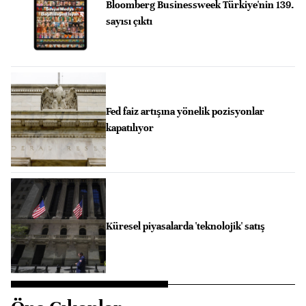
Bloomberg Businessweek Türkiye'nin 139.
sayısı çıktı
Fed faiz artışına yönelik pozisyonlar
kapatılıyor
Küresel piyasalarda 'teknolojik' satış