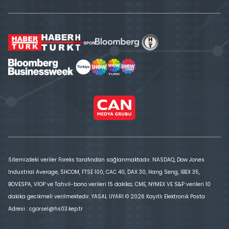
Sitemizdeki veriler Foreks tarafından sağlanmaktadır. NASDAQ, Dow Jones
Industrial Average, SHCOM, FTSE 100, CAC 40, DAX 30, Hang Seng, IBEX 35,
BOVESPA, VİOP ve Tahvil-bono verileri 15 dakika; CME, NYMEX VE S&P verileri 10
dakika gecikmeli verilmektedir. YASAL UYARI © 2026 Kayıtlı Elektronik Posta
Adresi : cgorsel@hs03.kep.tr