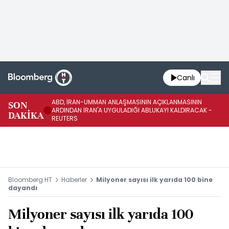
Canlı
ABD, İRAN-UMMAN ANLAŞMASININ AÇIKLANMASININ
AB
SON
ARDINDAN İRAN'A UYGULADIĞI ABLUKAYI KALDIRACAK -
GE
DAKİKA
REUTERS
UY
Bloomberg HT
Haberler
Milyoner sayısı ilk yarıda 100 bine
dayandı
Milyoner sayısı ilk yarıda 100