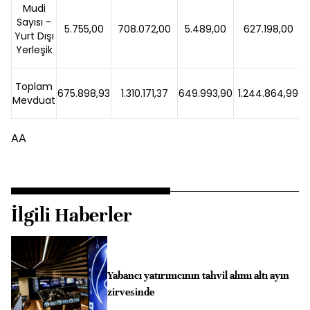
Mudi
Sayısı -
5.755,00
708.072,00
5.489,00
627.198,00
Yurt Dışı
Yerleşik
Toplam
675.898,93
1.310.171,37
649.993,90
1.244.864,99
Mevduat
AA
İlgili Haberler
Yabancı yatırımcının tahvil alımı altı ayın
zirvesinde