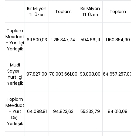
Bir Milyon
Bir Milyon
Toplam
Toplam
TL Üzeri
TL Üzeri
Toplam
Mevduat
611.800,03
1.215.347,74
594.661,11
1.160.854,90
- Yurt İçi
Yerleşik
Mudi
Sayısı -
97.827,00
70.903.661,00
93.008,00
64.657.257,00
Yurt İçi
Yerleşik
Toplam
Mevduat
- Yurt
64.098,91
94.823,63
55.332,79
84.010,09
Dışı
Yerleşik