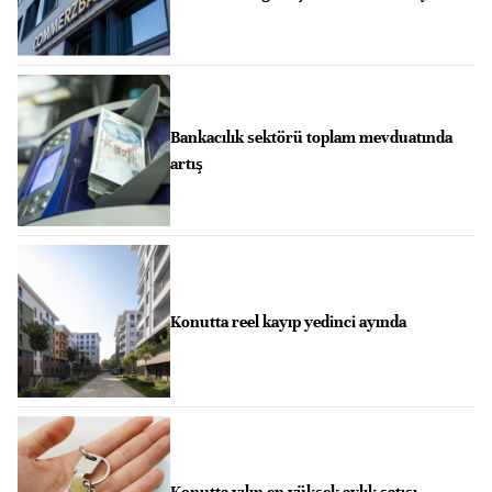
Bankacılık sektörü toplam mevduatında
artış
Konutta reel kayıp yedinci ayında