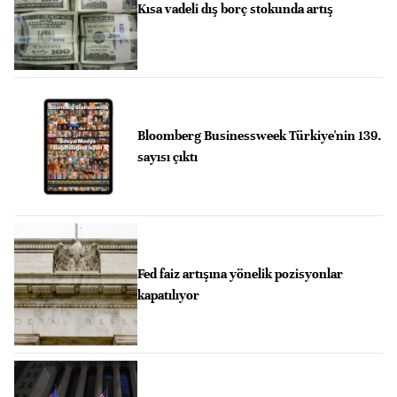
Kısa vadeli dış borç stokunda artış
Bloomberg Businessweek Türkiye'nin 139.
sayısı çıktı
Fed faiz artışına yönelik pozisyonlar
kapatılıyor