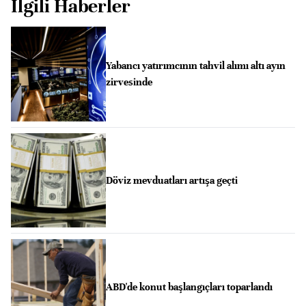
İlgili Haberler
Yabancı yatırımcının tahvil alımı altı ayın
zirvesinde
Döviz mevduatları artışa geçti
ABD'de konut başlangıçları toparlandı