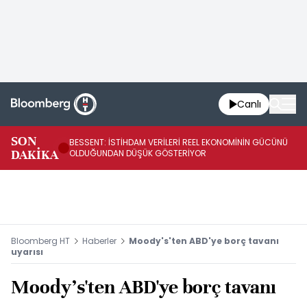
Canlı
AB
SON
BESSENT: İSTİHDAM VERİLERİ REEL EKONOMİNİN GÜCÜNÜ
Fİ
DAKİKA
OLDUĞUNDAN DÜŞÜK GÖSTERİYOR
UY
Bloomberg HT
Haberler
Moody's'ten ABD'ye borç tavanı
uyarısı
Moody's'ten ABD'ye borç tavanı