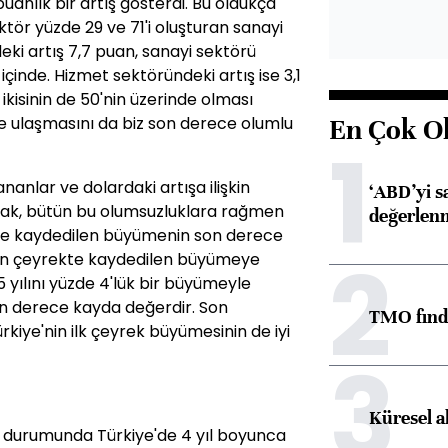
uanlık bir artış gösterdi. Bu oldukça
ktör yüzde 29 ve 71'i oluşturan sanayi
ki artış 7,7 puan, sanayi sektörü
içinde. Hizmet sektöründeki artış ise 3,1
ikisinin de 50'nin üzerinde olması
'ye ulaşmasını da biz son derece olumlu
En Çok O
1
nanlar ve dolardaki artışa ilişkin
‘ABD’yi s
ak, bütün bu olumsuzluklara rağmen
değerlen
nde kaydedilen büyümenin son derece
2
 son çeyrekte kaydedilen büyümeye
5 yılını yüzde 4'lük bir büyümeyle
on derece kayda değerdir. Son
TMO fındık
kiye'nin ilk çeyrek büyümesinin de iyi
3
Küresel a
ı durumunda Türkiye'de 4 yıl boyunca