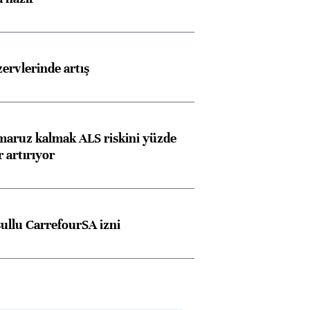
ngıçları
rvlerinde artış
 maruz kalmak ALS riskini yüzde
 artırıyor
şullu CarrefourSA izni