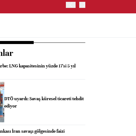
İRAN VE UMMAN, HÜRMÜZ 
OLUŞTURMAYI PLANLIYOR
nlar
rbe: LNG kapasitesinin yüzde 17'si 5 yıl
DTÖ uyardı: Savaş küresel ticareti tehdit
ediyor
kası İran savaşı gölgesinde faizi