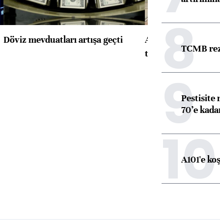
8
Döviz mevduatları artışa geçti
ABD'de konut başla
TCMB reze
toparlandı
9
Pestisite
70’e kadar
10
A101'e ko