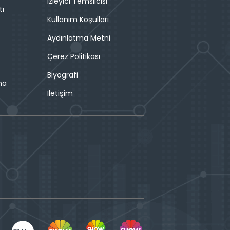
İzleyici Temsilcisi
tı
Kullanım Koşulları
Aydınlatma Metni
Çerez Politikası
Biyografi
ma
İletişim