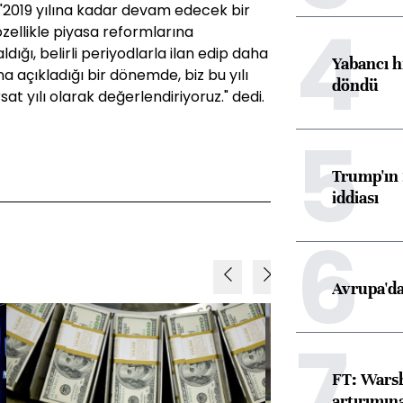
"2019 yılına kadar devam edecek bir
4
ellikle piyasa reformlarına
ığı, belirli periyodlarla ilan edip daha
Yabancı h
açıkladığı bir dönemde, biz bu yılı
döndü
sat yılı olarak değerlendiriyoruz." dedi.
5
Trump'ın 
iddiası
6
Avrupa'da
7
FT: Warsh
artırımın