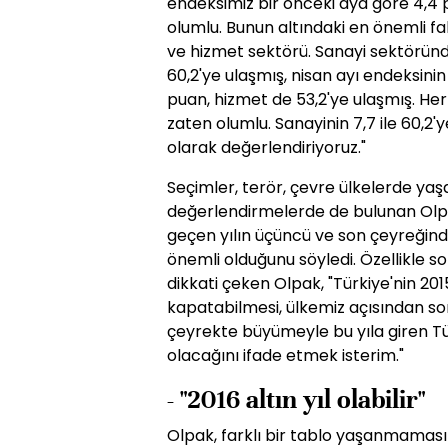
endeksimiz bir önceki aya göre 4,4 p
olumlu. Bunun altındaki en önemli fa
ve hizmet sektörü. Sanayi sektöründe
60,2'ye ulaşmış, nisan ayı endeksinin 
puan, hizmet de 53,2'ye ulaşmış. Her 
zaten olumlu. Sanayinin 7,7 ile 60,2
olarak değerlendiriyoruz."
Seçimler, terör, çevre ülkelerde yaşa
değerlendirmelerde de bulunan Olp
geçen yılın üçüncü ve son çeyreği
önemli olduğunu söyledi. Özellikle
dikkati çeken Olpak, "Türkiye'nin 201
kapatabilmesi, ülkemiz açısından s
çeyrekte büyümeyle bu yıla giren Tür
olacağını ifade etmek isterim."
- "2016 altın yıl olabilir"
Olpak, farklı bir tablo yaşanmamas