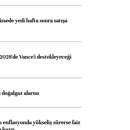
issede yedi hafta sonra satışa
2028'de Vance'i destekleyeceği
 doğalgaz alarmı
Almanya, Commerzbank
Ba
konusunda Unicredit ile
me
 enflasyonda yükseliş sürerse faiz
görüşmelere hazırlanıyor
a hazır