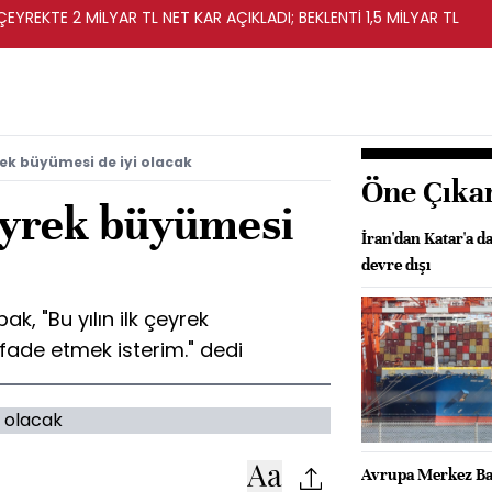
EYREKTE 2 MİLYAR TL NET KAR AÇIKLADI; BEKLENTİ 1,5 MİLYAR TL
rek büyümesi de iyi olacak
Öne Çıka
eyrek büyümesi
İran'dan Katar'a da
devre dışı
k, "Bu yılın ilk çeyrek
ifade etmek isterim." dedi
Avrupa Merkez Ban