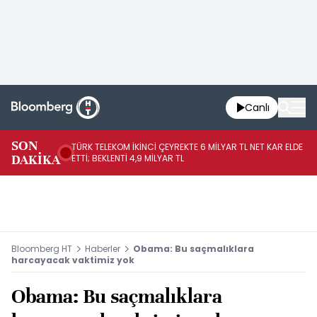
Canlı
SON
TÜRK TELEKOM İKİNCİ ÇEYREKTE 6 MİLYAR TL NET KAR ELDE
AB
DAKİKA
ETTİ; BEKLENTİ 4,9 MİLYAR TL
İR
Bloomberg HT
Haberler
Obama: Bu saçmalıklara
harcayacak vaktimiz yok
Obama: Bu saçmalıklara