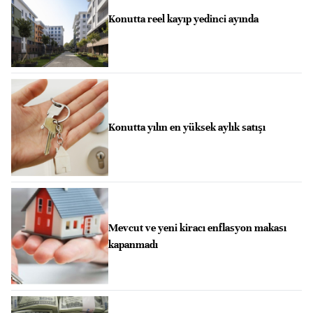
Konutta reel kayıp yedinci ayında
Konutta yılın en yüksek aylık satışı
Mevcut ve yeni kiracı enflasyon makası
kapanmadı