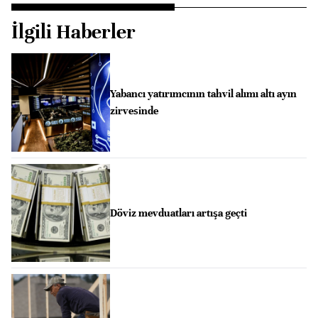
İlgili Haberler
Yabancı yatırımcının tahvil alımı altı ayın
zirvesinde
Döviz mevduatları artışa geçti