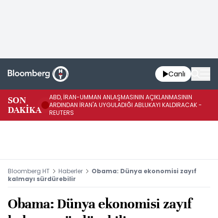
Canlı
ABD, İRAN-UMMAN ANLAŞMASININ AÇIKLANMASININ
AB
SON
ARDINDAN İRAN'A UYGULADIĞI ABLUKAYI KALDIRACAK -
GE
DAKİKA
REUTERS
UY
Bloomberg HT
Haberler
Obama: Dünya ekonomisi zayıf
kalmayı sürdürebilir
Obama: Dünya ekonomisi zayıf