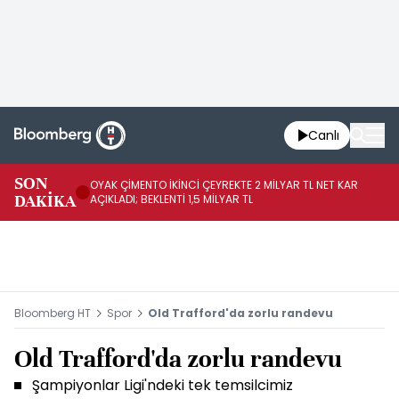
Canlı
İR
SON
OYAK ÇİMENTO İKİNCİ ÇEYREKTE 2 MİLYAR TL NET KAR
YÖ
DAKİKA
AÇIKLADI; BEKLENTİ 1,5 MİLYAR TL
OL
Bloomberg HT
Spor
Old Trafford'da zorlu randevu
Old Trafford'da zorlu randevu
Şampiyonlar Ligi'ndeki tek temsilcimiz