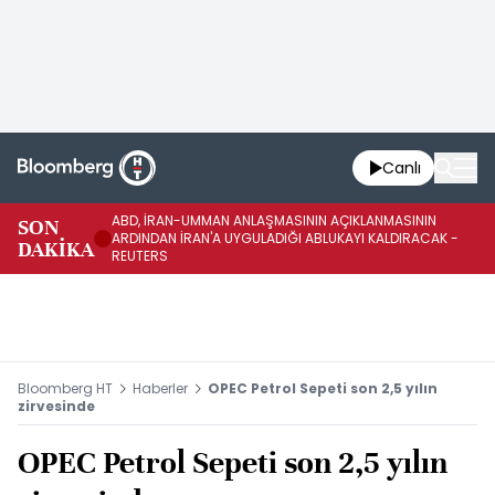
Canlı
ABD, İRAN-UMMAN ANLAŞMASININ AÇIKLANMASININ
AB
SON
ARDINDAN İRAN'A UYGULADIĞI ABLUKAYI KALDIRACAK -
GE
DAKİKA
REUTERS
UY
Bloomberg HT
Haberler
OPEC Petrol Sepeti son 2,5 yılın
zirvesinde
OPEC Petrol Sepeti son 2,5 yılın