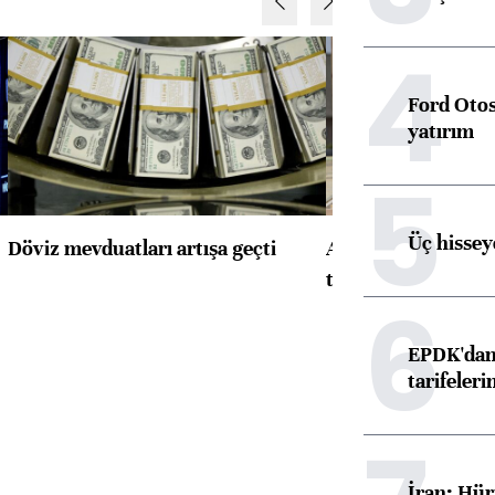
4
Ford Otos
yatırım
5
Üç hisseye
Döviz mevduatları artışa geçti
ABD'de konut başla
toparlandı
6
EPDK'dan 
tarifeleri
İran: Hür