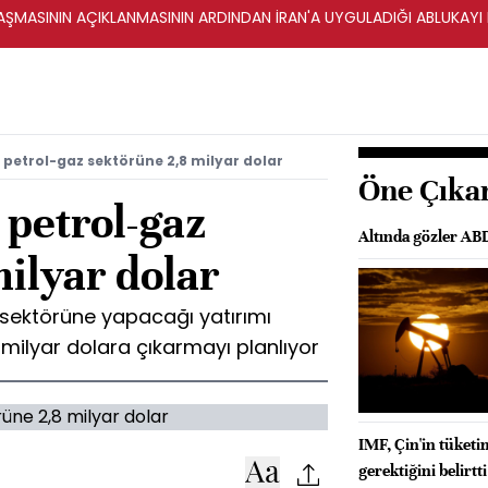
ŞMASININ AÇIKLANMASININ ARDINDAN İRAN'A UYGULADIĞI ABLUKAYI
petrol-gaz sektörüne 2,8 milyar dolar
Öne Çıka
 petrol-gaz
Altında gözler AB
ilyar dolar
 sektörüne yapacağı yatırımı
 milyar dolara çıkarmayı planlıyor
IMF, Çin'in tüket
gerektiğini belirtti