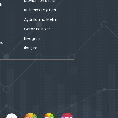
İzleyici Temsilcisi
tı
Kullanım Koşulları
Aydınlatma Metni
Çerez Politikası
Biyografi
ma
İletişim