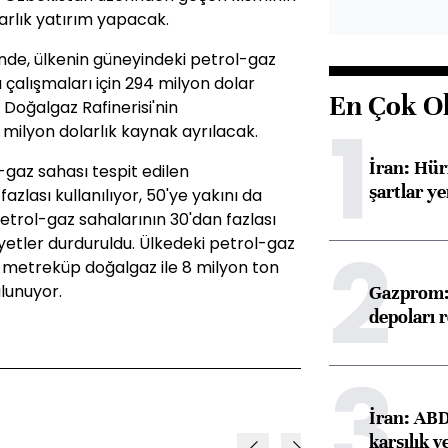
arlık yatırım yapacak.
inde, ülkenin güneyindeki petrol-gaz
 çalışmaları için 294 milyon dolar
En Çok O
oğalgaz Rafinerisi'nin
1
ilyon dolarlık kaynak ayrılacak.
İran: Hü
-gaz sahası tespit edilen
şartlar ye
azlası kullanılıyor, 50'ye yakını da
etrol-gaz sahalarının 30'dan fazlası
2
liyetler durduruldu. Ülkedeki petrol-gaz
ar metreküp doğalgaz ile 8 milyon ton
lunuyor.
Gazprom: 
depoları 
3
İran: ABD 
karşılık v