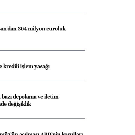
Almanya, Commerzbank
Ba
konusunda Unicredit ile
me
an'dan 364 milyon euroluk
görüşmelere hazırlanıyor
 kredili işlem yasağı
ngıçları
bazı depolama ve iletim
nde değişiklik
müz'ün açılması ABD'nin koşulları