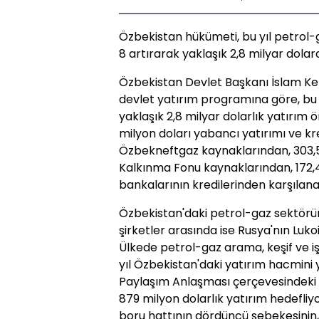
Özbekistan hükümeti, bu yıl petrol
8 artırarak yaklaşık 2,8 milyar dolar
Özbekistan Devlet Başkanı İslam Ke
devlet yatırım programına göre, bu 
yaklaşık 2,8 milyar dolarlık yatırım
milyon doları yabancı yatırımı ve kre
Özbekneftgaz kaynaklarından, 303,5
Kalkınma Fonu kaynaklarından, 172,4
bankalarının kredilerinden karşılan
Özbekistan'daki petrol-gaz sektörü
şirketler arasında ise Rusya'nın Lukoi
Ülkede petrol-gaz arama, keşif ve iş
yıl Özbekistan'daki yatırım hacmini 
Paylaşım Anlaşması çerçevesindeki 2 
879 milyon dolarlık yatırım hedefli
boru hattının dördüncü şebekesinin