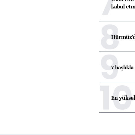
7
kabul etm
8
Hürmüz'de
9
7 başlıkla
10
En yüksek