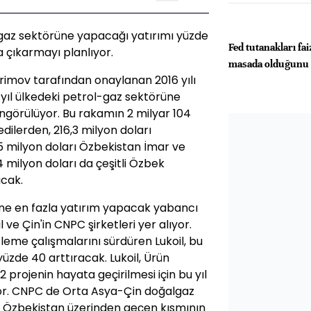
-gaz sektörüne yapacağı yatırımı yüzde
Fed tutanakları fai
a çıkarmayı planlıyor.
masada olduğunu 
rimov tarafından onaylanan 2016 yılı
yıl ülkedeki petrol-gaz sektörüne
 öngörülüyor. Bu rakamın 2 milyar 104
dilerden, 216,3 milyon doları
 milyon doları Özbekistan İmar ve
 milyon doları da çeşitli Özbek
acak.
ne en fazla yatırım yapacak yabancı
l ve Çin'in CNPC şirketleri yer alıyor.
leme çalışmalarını sürdüren Lukoil, bu
yüzde 40 arttıracak. Lukoil, Ürün
projenin hayata geçirilmesi için bu yıl
yor. CNPC de Orta Asya-Çin doğalgaz
, Özbekistan üzerinden geçen kısmının