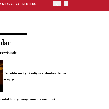
 KALDIRACAK -REUTERS
ABD DIŞİŞLERİ BAKANLIĞI
UYGULANACAK
nlar
D verisinde
Petrolde sert yükselişin ardından denge
arayışı
im odaklı büyümeye öncelik vermesi