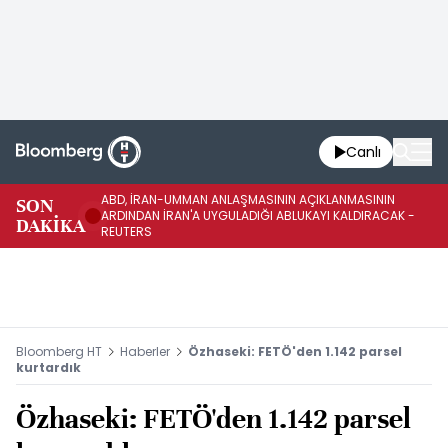
Canlı
ABD, İRAN-UMMAN ANLAŞMASININ AÇIKLANMASININ
AB
SON
ARDINDAN İRAN'A UYGULADIĞI ABLUKAYI KALDIRACAK -
GE
DAKİKA
REUTERS
UY
Bloomberg HT
Haberler
Özhaseki: FETÖ'den 1.142 parsel
kurtardık
Özhaseki: FETÖ'den 1.142 parsel