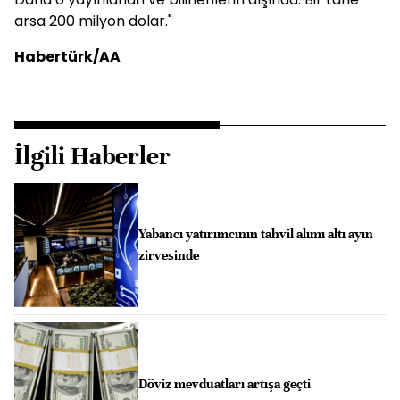
arsa 200 milyon dolar."
Habertürk/AA
İlgili Haberler
Yabancı yatırımcının tahvil alımı altı ayın
zirvesinde
Döviz mevduatları artışa geçti