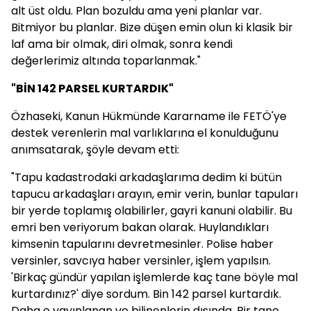
alt üst oldu. Plan bozuldu ama yeni planlar var.
Bitmiyor bu planlar. Bize düşen emin olun ki klasik bir
laf ama bir olmak, diri olmak, sonra kendi
değerlerimiz altında toparlanmak."
"BİN 142 PARSEL KURTARDIK"
Özhaseki, Kanun Hükmünde Kararname ile FETÖ'ye
destek verenlerin mal varlıklarına el konulduğunu
anımsatarak, şöyle devam etti:
"Tapu kadastrodaki arkadaşlarıma dedim ki bütün
tapucu arkadaşları arayın, emir verin, bunlar tapuları
bir yerde toplamış olabilirler, gayri kanuni olabilir. Bu
emri ben veriyorum bakan olarak. Huylandıkları
kimsenin tapularını devretmesinler. Polise haber
versinler, savcıya haber versinler, işlem yapılsın.
'Birkaç gündür yapılan işlemlerde kaç tane böyle mal
kurtardınız?' diye sordum. Bin 142 parsel kurtardık.
Daha o yayınlanan ve bilinenlerin dışında. Bir tane