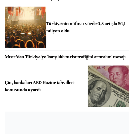
Türkiye'nin nüfusu yüzde 0,5 artışla 86,1
milyon oldu
Mısır’dan Türkiye’ye 'karşılıklı turist trafiğini artıralım' mesajı
Çin, bankaları ABD Hazine tahvilleri
konusunda uyardı