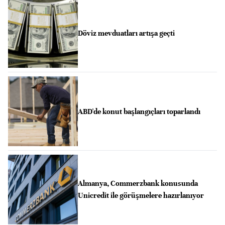
Döviz mevduatları artışa geçti
ABD'de konut başlangıçları toparlandı
Almanya, Commerzbank konusunda
Unicredit ile görüşmelere hazırlanıyor