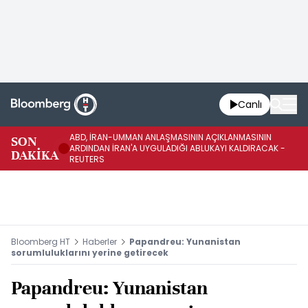
Canlı
ABD, İRAN-UMMAN ANLAŞMASININ AÇIKLANMASININ
AB
SON
ARDINDAN İRAN'A UYGULADIĞI ABLUKAYI KALDIRACAK -
GE
DAKİKA
REUTERS
UY
Bloomberg HT
Haberler
Papandreu: Yunanistan
sorumluluklarını yerine getirecek
Papandreu: Yunanistan