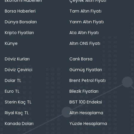
Ekonomi Haberleri
Çeyrek Altın Fiyatı
Borsa Haberleri
Tam Altın Fiyatı
Dünya Borsaları
Yarım Altın Fiyatı
Kripto Fiyatları
Ata Altın Fiyatı
Künye
Altın ONS Fiyatı
Döviz Kurları
Canlı Borsa
Döviz Çevirici
Gümüş Fiyatları
Dolar TL
Brent Petrol Fiyatı
Euro TL
Bilezik Fiyatları
Sterin Kaç TL
BIST 100 Endeksi
Riyal Kaç TL
Altın Hesaplama
Kanada Doları
Yüzde Hesaplama