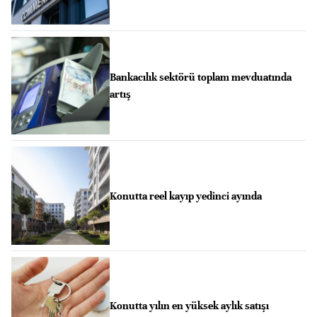
Bankacılık sektörü toplam mevduatında
artış
Konutta reel kayıp yedinci ayında
Konutta yılın en yüksek aylık satışı