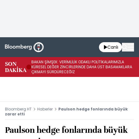
Canlı
BAKAN ŞİMŞEK: VERİMLİLİK ODAKLI POLİTİKALARIMIZLA
BA
SON
KÜRESEL DEĞER ZİNCİRLERİNDE DAHA ÜST BASAMAKLARA
VE
DAKİKA
ÇIKMAYI SÜRDÜRECEĞİZ
DÖ
Bloomberg HT
Haberler
Paulson hedge fonlarında büyük
zarar etti
Paulson hedge fonlarında büyük