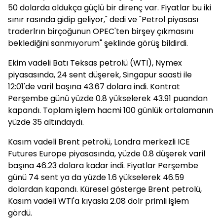
50 dolarda oldukça güçlü bir direnç var. Fiyatlar bu iki
sınır rasında gidip geliyor," dedi ve "Petrol piyasası
traderlrın birçoğunun OPEC'ten birşey çıkmasını
beklediğini sanmıyorum" şeklinde görüş bildirdi.
Ekim vadeli Batı Teksas petrolü (WTI), Nymex
piyasasında, 24 sent düşerek, Singapur saasti ile
12:01'de varil başına 43.67 dolara indi. Kontrat
Perşembe günü yüzde 0.8 yükselerek 43.91 puandan
kapandı. Toplam işlem hacmi 100 günlük ortalamanın
yüzde 35 altındaydı.
Kasım vadeli Brent petrolü, Londra merkezli ICE
Futures Europe piyasasında, yüzde 0.8 düşerek varil
başına 46.23 dolara kadar indi. Fiyatlar Perşembe
günü 74 sent ya da yüzde 1.6 yükselerek 46.59
dolardan kapandı. Küresel gösterge Brent petrolü,
Kasım vadeli WTI'a kıyasla 2.08 dolr primli işlem
gördü.