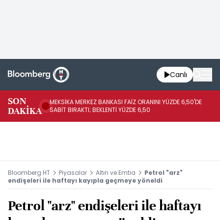
Canlı
SON
MEKSİKA MERKEZ BANKASI FAİZ ORANINI YÜZDE 6,50'DE
OY
DAKİKA
SABİT BIRAKTI; BEKLENTİ YÜZDE 6,50
AÇ
Bloomberg HT
Piyasalar
Altın ve Emtia
Petrol "arz"
endişeleri ile haftayı kayıpla geçmeye yöneldi
Petrol "arz" endişeleri ile haftayı