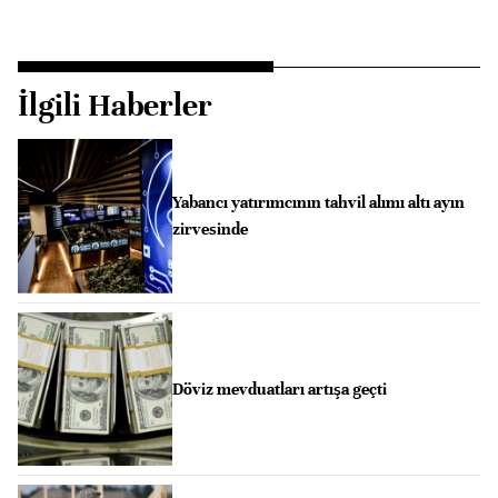
İlgili Haberler
Yabancı yatırımcının tahvil alımı altı ayın
zirvesinde
Döviz mevduatları artışa geçti