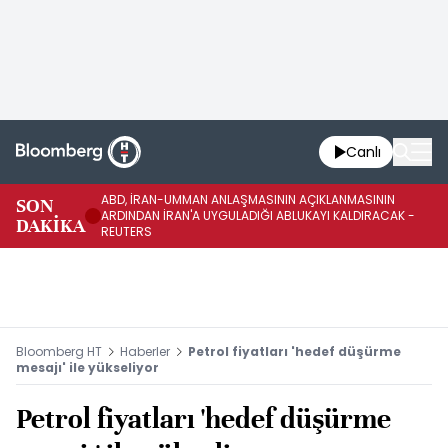
Canlı
ABD, İRAN-UMMAN ANLAŞMASININ AÇIKLANMASININ
AB
SON
ARDINDAN İRAN'A UYGULADIĞI ABLUKAYI KALDIRACAK -
GE
DAKİKA
REUTERS
UY
Bloomberg HT
Haberler
Petrol fiyatları 'hedef düşürme
mesajı' ile yükseliyor
Petrol fiyatları 'hedef düşürme