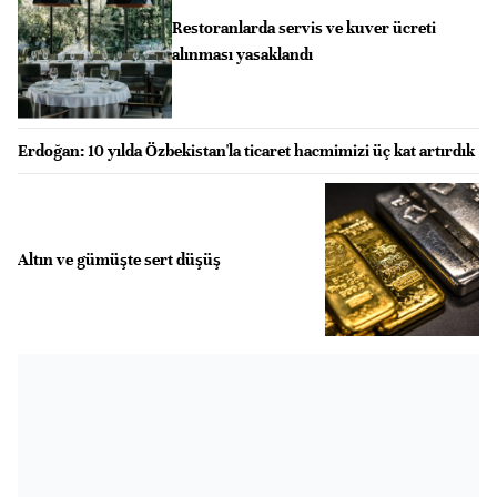
Restoranlarda servis ve kuver ücreti
alınması yasaklandı
Erdoğan: 10 yılda Özbekistan'la ticaret hacmimizi üç kat artırdık
Altın ve gümüşte sert düşüş