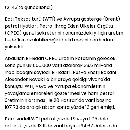
(21:43'te güncellendi)
Batı Teksas türü (WTI) ve Avrupa gösterge (Brent)
petrol fiyatları, Petrol İhraç Eden Ülkeler Örgütü
(OPEC) genel sekreterinin önümüzdeki yıl için üretim
hedefinin azalabileceğini belirtmesinin ardından,
yükseldi.
Abdullah El-Badri OPEC üretim kotasının gelecek
sene günlük 500.000 varil azalarak 29.5 milyona
inebileceğini söyledi. El-Badri . Rusya Enerji Bakanı
Alexander Novak ile bir araya geldiği Viyana'da
konuştu. WTI, Asya ve Avrupa ekonomilerinin
yavaşlama emareleri göstermesi ve ham petrol
üretiminin artması ile 20 Haziran'da varil başına
107.73 dolara çıktıktan sonra yüzde 13 gerilemişti.
Ekim vadeli WTI petrol yüzde 1.9 veya 1.75 dolar
artarak yüzde 13:11'de varil başına 94.67 dolar oldu.