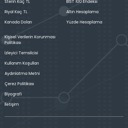
Sterin Kaç TL
BIST 100 Endeksi
Riyal Kaç TL
Altın Hesaplama
Kanada Doları
Yüzde Hesaplama
Kişisel Verilerin Korunması
Politikası
İzleyici Temsilcisi
Kullanım Koşulları
Aydınlatma Metni
Çerez Politikası
Biyografi
İletişim