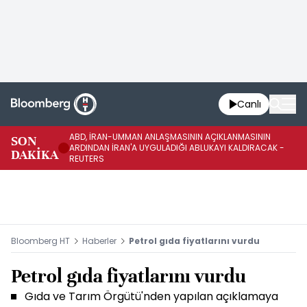
Canlı
ABD, İRAN-UMMAN ANLAŞMASININ AÇIKLANMASININ
AB
SON
ARDINDAN İRAN'A UYGULADIĞI ABLUKAYI KALDIRACAK -
GE
DAKİKA
REUTERS
UY
Bloomberg HT
Haberler
Petrol gıda fiyatlarını vurdu
Petrol gıda fiyatlarını vurdu
Gıda ve Tarım Örgütü'nden yapılan açıklamaya