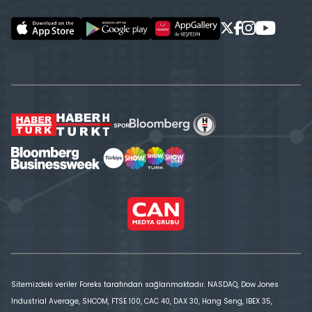
Sitemizdeki veriler Foreks tarafından sağlanmaktadır. NASDAQ, Dow Jones
Industrial Average, SHCOM, FTSE 100, CAC 40, DAX 30, Hang Seng, IBEX 35,