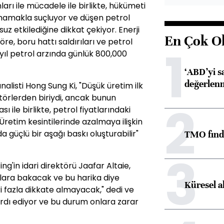
anları ile mücadele ile birlikte, hükümeti
mamakla suçluyor ve düşen petrol
z etkilediğine dikkat çekiyor. Enerji
En Çok O
re, boru hattı saldırıları ve petrol
1
yıl petrol arzında günlük 800,000
‘ABD’yi s
değerlen
alisti Hong Sung Ki, "Düşük üretim ilk
törlerden biriydi, ancak bunun
2
ile birlikte, petrol fiyatlarındaki
Üretim kesintilerinde azalmaya ilişkin
a güçlü bir aşağı baskı oluşturabilir"
TMO fındık
3
'in idari direktörü Jaafar Altaie,
ara bakacak ve bu harika diye
Küresel a
ri fazla dikkate almayacak," dedi ve
zardı ediyor ve bu durum onlara zarar