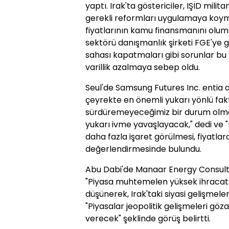
yaptı. Irak'ta göstericiler, IŞİD milit
gerekli reformları uygulamaya koy
fiyatlarının kamu finansmanını olumsu
sektörü danışmanlık şirketi FGE'ye gö
sahası kapatmaları gibi sorunlar bu 
varillik azalmaya sebep oldu.
Seul'de Samsung Futures Inc. entia an
çeyrekte en önemli yukarı yönlü fak
sürdüremeyeceğimiz bir durum olması 
yukarı ivme yavaşlayacak," dedi ve "
daha fazla işaret görülmesi, fiyatlard
değerlendirmesinde bulundu.
Abu Dabi'de Manaar Energy Consulting
"Piyasa muhtemelen yüksek ihracatl
düşünerek, Irak'taki siyasi gelişmele
"Piyasalar jeopolitik gelişmeleri gö
verecek" şeklinde görüş belirtti.