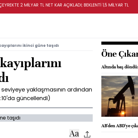
EYREKTE 2 MİLYAR TL NET KAR AÇIKLADI; BEKLENTİ 1,5 MİLYAR TL
 kayıplarını ikinci güne taşıdı
Öne Çıka
e kayıplarını
Altında baş döndü
dı
kor seviyeye yaklaşmasının ardından
1:10'da güncellendi)
AB'den ABD'ye çık