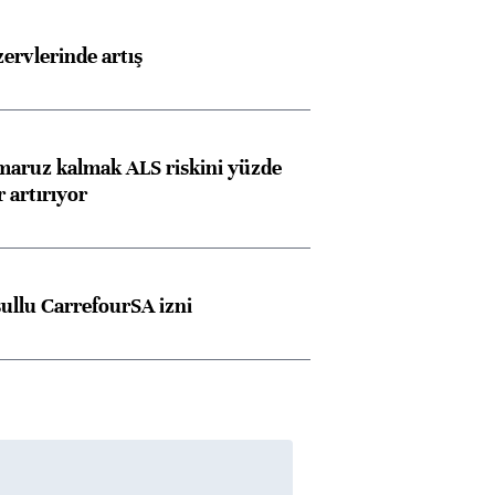
rvlerinde artış
 maruz kalmak ALS riskini yüzde
 artırıyor
şullu CarrefourSA izni