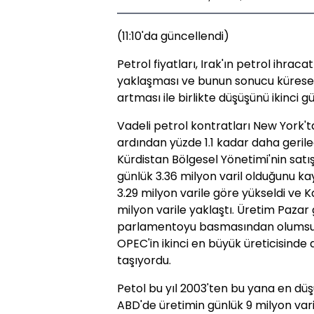
(11:10'da güncellendi)
Petrol fiyatları, Irak'ın petrol ihrac
yaklaşması ve bunun sonucu küresel a
artması ile birlikte düşüşünü ikinci gü
Vadeli petrol kontratları New York'
ardından yüzde 1.1 kadar daha geriled
Kürdistan Bölgesel Yönetimi'nin satış
günlük 3.36 milyon varil olduğunu ka
3.29 milyon varile göre yükseldi ve 
milyon varile yaklaştı. Üretim Paza
parlamentoyu basmasından olumsuz 
OPEC'in ikinci en büyük üreticisinde
taşıyordu.
Petol bu yıl 2003'ten bu yana en düş
ABD'de üretimin günlük 9 milyon varil