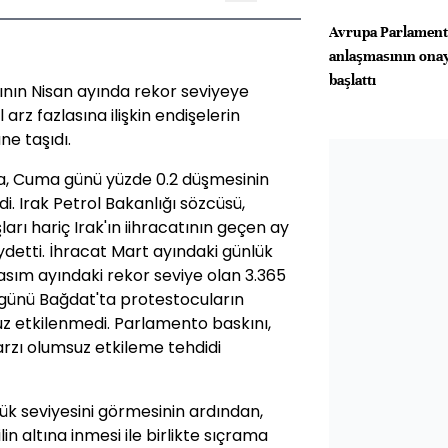
Avrupa Parlamen
anlaşmasının onay
başlattı
atının Nisan ayında rekor seviyeye
rz fazlasına ilişkin endişelerin
ne taşıdı.
ta, Cuma günü yüzde 0.2 düşmesinin
i. Irak Petrol Bakanlığı sözcüsü,
ları hariç Irak'ın iihracatının geçen ay
ydetti. İhracat Mart ayındaki günlük
Kasım ayındaki rekor seviye olan 3.365
r günü Bağdat'ta protestocuların
etkilenmedi. Parlamento baskını,
 arzı olumsuz etkileme tehdidi
ük seviyesini görmesinin ardından,
in altına inmesi ile birlikte sıçrama