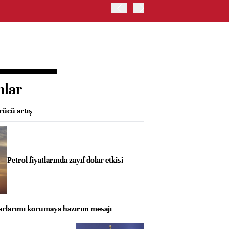
İRAN VE UMMAN, HÜRMÜZ 
OLUŞTURMAYI PLANLIYOR
nlar
rücü artış
Petrol fiyatlarında zayıf dolar etkisi
arlarımı korumaya hazırım mesajı