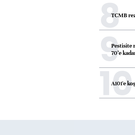
8
TCMB reze
9
Pestisite
70’e kadar
10
A101'e ko