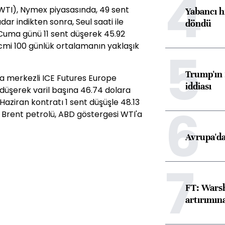
4
(WTI), Nymex piyasasında, 49 sent
Yabancı h
ar indikten sonra, Seul saati ile
döndü
 Cuma günü 11 sent düşerek 45.92
mi 100 günlük ortalamanın yaklaşık
5
Trump'ın 
a merkezli ICE Futures Europe
iddiası
 düşerek varil başına 46.74 dolara
aziran kontratı 1 sent düşüşle 48.13
6
 Brent petrolü, ABD göstergesi WTI'a
Avrupa'da
7
FT: Warsh
artırımın