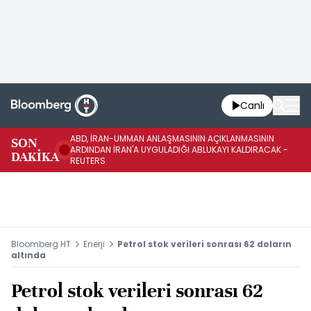
Canlı
ABD, İRAN-UMMAN ANLAŞMASININ AÇIKLANMASININ
AB
SON
ARDINDAN İRAN'A UYGULADIĞI ABLUKAYI KALDIRACAK -
GE
DAKİKA
REUTERS
UY
Bloomberg HT
Enerji
Petrol stok verileri sonrası 62 doların
altında
Petrol stok verileri sonrası 62