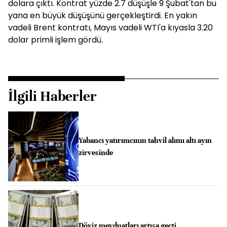
dolara çıktı. Kontrat yüzde 2.7 düşüşle 9 Şubat'tan bu
yana en büyük düşüşünü gerçekleştirdi. En yakın
vadeli Brent kontratı, Mayıs vadeli WTI'a kıyasla 3.20
dolar primli işlem gördü.
İlgili Haberler
Yabancı yatırımcının tahvil alımı altı ayın
zirvesinde
Döviz mevduatları artışa geçti