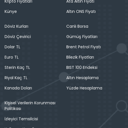
Kripto Fiyatları
Ata Altın Fiyatı
Künye
Altın ONS Fiyatı
Döviz Kurları
Canlı Borsa
Döviz Çevirici
Gümüş Fiyatları
Dolar TL
Brent Petrol Fiyatı
Euro TL
Bilezik Fiyatları
Sterin Kaç TL
BIST 100 Endeksi
Riyal Kaç TL
Altın Hesaplama
Kanada Doları
Yüzde Hesaplama
Kişisel Verilerin Korunması
Politikası
İzleyici Temsilcisi