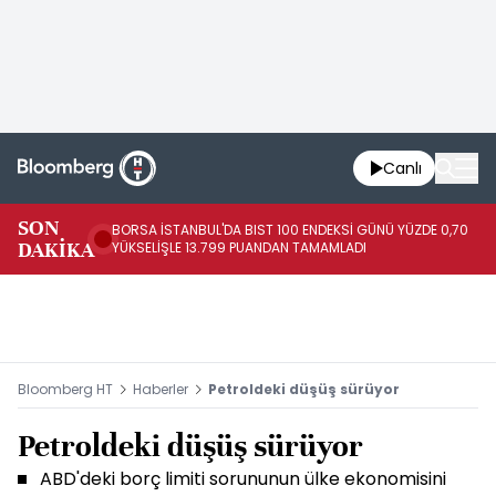
Canlı
SON
BORSA İSTANBUL'DA BIST 100 ENDEKSİ GÜNÜ YÜZDE 0,70
AB
DAKİKA
YÜKSELİŞLE 13.799 PUANDAN TAMAMLADI
AR
Bloomberg HT
Haberler
Petroldeki düşüş sürüyor
Petroldeki düşüş sürüyor
ABD'deki borç limiti sorununun ülke ekonomisini