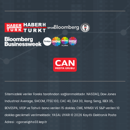
Sitemizdeki veriler Foreks tarafından sağlanmaktadır. NASDAQ, Dow Jones
Industrial Average, SHCOM, FTSE 100, CAC 40, DAX 30, Hang Seng, IBEX 35,
BOVESPA, VİOP ve Tahvil-bono verileri 15 dakika; CME, NYMEX VE S&P verileri 10
dakika gecikmeli verilmektedir. YASAL UYARI © 2026 Kayıtlı Elektronik Posta
Adresi : cgorsel@hs03.kep.tr