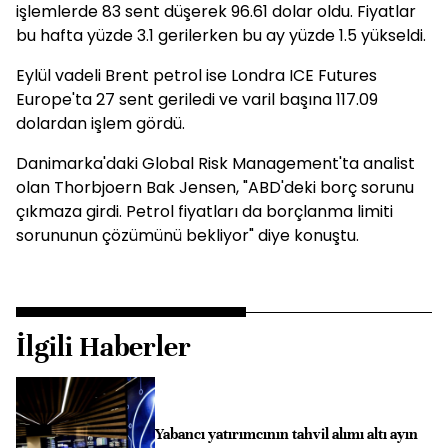
işlemlerde 83 sent düşerek 96.61 dolar oldu. Fiyatlar
bu hafta yüzde 3.1 gerilerken bu ay yüzde 1.5 yükseldi.
Eylül vadeli Brent petrol ise Londra ICE Futures
Europe'ta 27 sent geriledi ve varil başına 117.09
dolardan işlem gördü.
Danimarka'daki Global Risk Management'ta analist
olan Thorbjoern Bak Jensen, "ABD'deki borç sorunu
çıkmaza girdi. Petrol fiyatları da borçlanma limiti
sorununun çözümünü bekliyor" diye konuştu.
İlgili Haberler
Yabancı yatırımcının tahvil alımı altı ayın