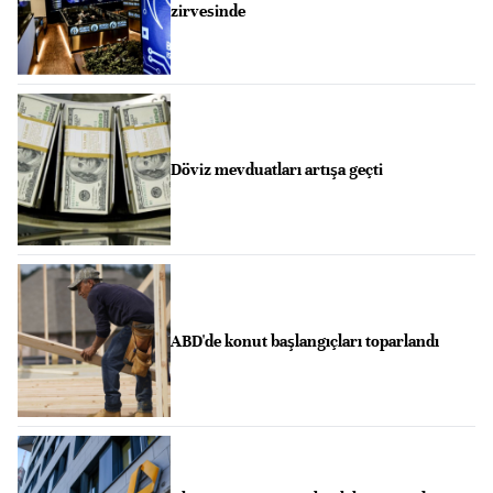
zirvesinde
Döviz mevduatları artışa geçti
ABD'de konut başlangıçları toparlandı