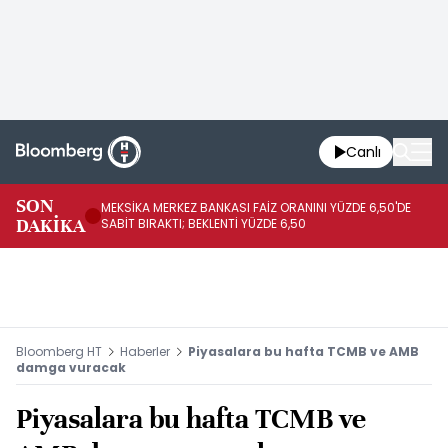
Canlı
SON
MEKSİKA MERKEZ BANKASI FAİZ ORANINI YÜZDE 6,50'DE
OY
DAKİKA
SABİT BIRAKTI; BEKLENTİ YÜZDE 6,50
AÇ
Bloomberg HT
Haberler
Piyasalara bu hafta TCMB ve AMB
damga vuracak
Piyasalara bu hafta TCMB ve