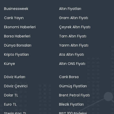
Businessweek
Altın Fiyatları
Canlı Yayın
Gram Altın Fiyatı
Ekonomi Haberleri
Çeyrek Altın Fiyatı
Borsa Haberleri
Tam Altın Fiyatı
Dünya Borsaları
Yarım Altın Fiyatı
Kripto Fiyatları
Ata Altın Fiyatı
Künye
Altın ONS Fiyatı
Döviz Kurları
Canlı Borsa
Döviz Çevirici
Gümüş Fiyatları
Dolar TL
Brent Petrol Fiyatı
Euro TL
Bilezik Fiyatları
Sterin Kaç TL
BIST 100 Endeksi