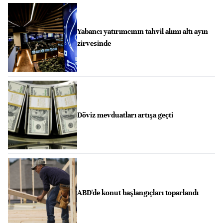
Yabancı yatırımcının tahvil alımı altı ayın
zirvesinde
Döviz mevduatları artışa geçti
ABD'de konut başlangıçları toparlandı