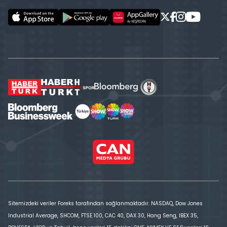
Sitemizdeki veriler Foreks tarafından sağlanmaktadır. NASDAQ, Dow Jones
Industrial Average, SHCOM, FTSE 100, CAC 40, DAX 30, Hang Seng, IBEX 35,