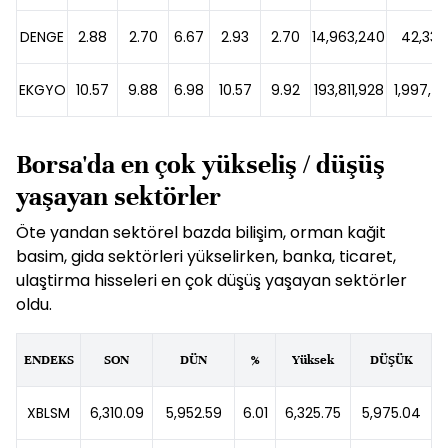
DENGE
2.88
2.70
6.67
2.93
2.70
14,963,240
42,332
EKGYO
10.57
9.88
6.98
10.57
9.92
193,811,928
1,997,71
Borsa'da en çok yükseliş / düşüş
yaşayan sektörler
Öte yandan sektörel bazda bilişim, orman kağit
basim, gida sektörleri yükselirken, banka, ticaret,
ulaştirma hisseleri en çok düşüş yaşayan sektörler
oldu.
ENDEKS
SON
DÜN
%
Yüksek
DÜŞÜK
XBLSM
6,310.09
5,952.59
6.01
6,325.75
5,975.04