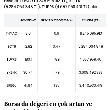
hisseler THYAO (11.245.695.913 TL), ISCTR
(5.284.064.848 TL), TUPRS (4.657.959.401 TL) oldu.
SON FİYAT
GÜNLÜK DEĞİŞİM (%)
HACİM (TL)
THYAO
310
0.9
11.245.695.913
ISCTR
12.82
0.47
5.284.064.848
TUPRS
183.1
1.89
4.657.959.401
YKBNK
30.74
1.79
3.608.492.383
EREGL
41.94
1.35
3.440.530.419
Borsa'da değeri en çok artan ve