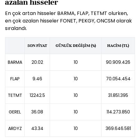
azalan hisseler
En çok artan hisseler BARMA, FLAP, TETMT olurken,
en çok azalan hisseler FONET, PEKGY, ONCSM olarak
sıralandı.
SON FİYAT
GÜNLÜK DEĞİŞİM (%)
HACİM (TL)
BARMA
20.02
10
90.909.426
FLAP
9.46
10
70.054.454
TETMT
12242.5
10
31.851.395
GEREL
36.08
10
114.273.850
ARDYZ
43.34
10
369.646.581