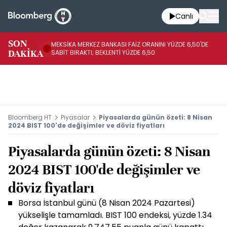
Canlı
SON
MEKSİKA MERKEZ BANKASI FAİZ ORANINI YÜZDE 6,50'DE
OY
DAKİKA
SABİT BIRAKTI; BEKLENTİ YÜZDE 6,50
AÇ
Bloomberg HT
Piyasalar
Piyasalarda günün özeti: 8 Nisan
2024 BIST 100'de değişimler ve döviz fiyatları
Piyasalarda günün özeti: 8 Nisan
2024 BIST 100'de değişimler ve
döviz fiyatları
Borsa İstanbul günü (8 Nisan 2024 Pazartesi)
yükselişle tamamladı. BIST 100 endeksi, yüzde 1.34