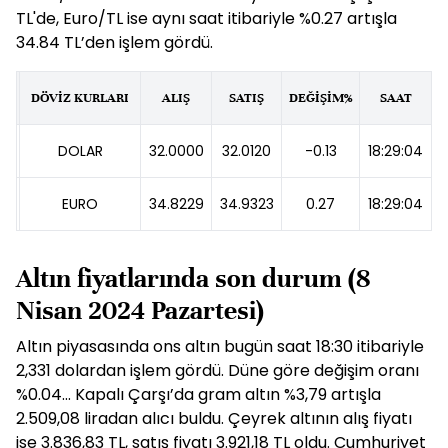
TL'de, Euro/TL ise aynı saat itibariyle %0.27 artışla
34.84 TL’den işlem gördü.
DÖVİZ KURLARI
ALIŞ
SATIŞ
DEĞİŞİM%
SAAT
DOLAR
32.0000
32.0120
-0.13
18:29:04
EURO
34.8229
34.9323
0.27
18:29:04
Altın fiyatlarında son durum (8
Nisan 2024 Pazartesi)
Altın piyasasında ons altın bugün saat 18:30 itibariyle
2,331 dolardan işlem gördü. Düne göre değişim oranı
%0.04... Kapalı Çarşı’da gram altın %3,79 artışla
2.509,08 liradan alıcı buldu. Çeyrek altının alış fiyatı
ise 3.836,83 TL, satış fiyatı 3.921,18 TL oldu. Cumhuriyet