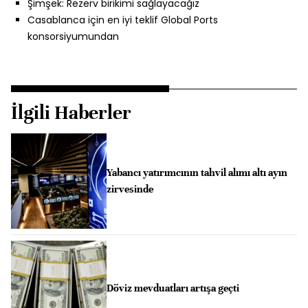
Şimşek: Rezerv birikimi sağlayacağız
Casablanca için en iyi teklif Global Ports
konsorsiyumundan
İlgili Haberler
Yabancı yatırımcının tahvil alımı altı ayın
zirvesinde
Döviz mevduatları artışa geçti