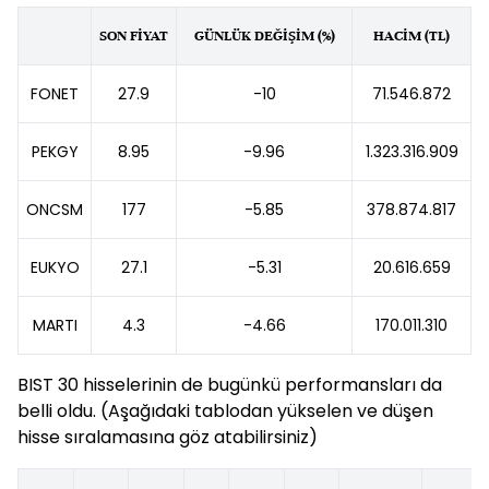
SON FİYAT
GÜNLÜK DEĞİŞİM (%)
HACİM (TL)
FONET
27.9
-10
71.546.872
PEKGY
8.95
-9.96
1.323.316.909
ONCSM
177
-5.85
378.874.817
EUKYO
27.1
-5.31
20.616.659
MARTI
4.3
-4.66
170.011.310
BIST 30 hisselerinin de bugünkü performansları da
belli oldu. (Aşağıdaki tablodan yükselen ve düşen
hisse sıralamasına göz atabilirsiniz)