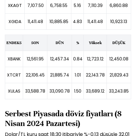
XKAGT
7,107.50
6,758.55
5.16
7,110.39
6,860.88
XGIDA
11,411.48
10,885.85
4.83
11,411.48
10,923.13
ENDEKS
SON
DÜN
%
Yüksek
DÜŞÜK
XBANK
12,561.95
12,457.34
0.84
12,723.12
12,450.08
XTCRT
22,106.45
21,885.74
1.01
22,143.78
21,829.43
XULAS
33,588.78
33,090.78
1.50
33,689.12
33,243.85
Serbest Piyasada döviz fiyatları (8
Nisan 2024 Pazartesi)
Dolar/TL kuru saat 18:30 itibariyle %-0.13 düşüşle 32.01