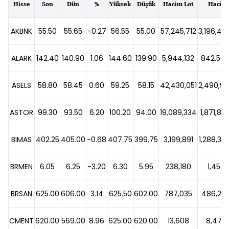
Hisse
Son
Dün
%
Yüksek
Düşük
Hacim Lot
Hacim
AKBNK
55.50
55.65
-0.27
56.55
55.00
57,245,712
3,196,47
ALARK
142.40
140.90
1.06
144.60
139.90
5,944,132
842,563
ASELS
58.80
58.45
0.60
59.25
58.15
42,430,051
2,490,94
ASTOR
99.30
93.50
6.20
100.20
94.00
19,089,334
1,871,81
BIMAS
402.25
405.00
-0.68
407.75
399.75
3,199,891
1,288,30
BRMEN
6.05
6.25
-3.20
6.30
5.95
238,180
1,454,
BRSAN
625.00
606.00
3.14
625.50
602.00
787,035
486,286
CMENT
620.00
569.00
8.96
625.00
620.00
13,608
8,477,