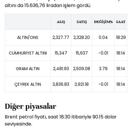
altını da 15.636,76 liradan işlem gördü.
ALIŞ
SATIŞ
DEĞİŞİM%
SAAT
ALTIN/ONS
2,327.77
2,328.20
0.04
18:29
CUMHURİYET ALTINI
15,347
15,637
-0.01
18:14
GRAM ALTIN
2,481.93
2,509.08
3.79
18:14
ÇEYREK ALTIN
3,836.83
3,921.18
-0.01
18:14
Diğer piyasalar
Brent petrol fiyatı, saat 18:30 itibariyle 90.15 dolar
seviyesinde.