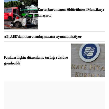
Kartel baronunun öldürülmesi Meksika'yı
karışırdı
AB, ABD'den ticaret anlaşmasına uymasını istiyor
Fonlara ilişkin düzenleme taslağı sektöre
gönderildi