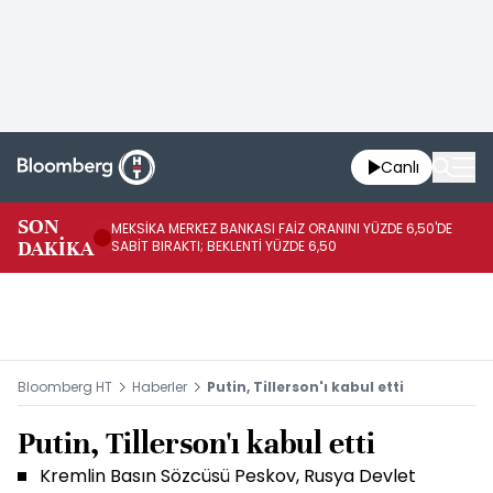
Canlı
SON
MEKSİKA MERKEZ BANKASI FAİZ ORANINI YÜZDE 6,50'DE
OY
DAKİKA
SABİT BIRAKTI; BEKLENTİ YÜZDE 6,50
AÇ
Bloomberg HT
Haberler
Putin, Tillerson'ı kabul etti
Putin, Tillerson'ı kabul etti
Kremlin Basın Sözcüsü Peskov, Rusya Devlet