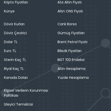
Kripto Fiyatları
Ata Altın Fiyatı
Künye
Altın ONS Fiyatı
Döviz Kurları
Canlı Borsa
Döviz Çevirici
Gümüş Fiyatları
Dolar TL
Brent Petrol Fiyatı
Euro TL
Bilezik Fiyatları
Sterin Kaç TL
BIST 100 Endeksi
Riyal Kaç TL
Altın Hesaplama
Kanada Doları
Yüzde Hesaplama
Kişisel Verilerin Korunması
Politikası
İzleyici Temsilcisi