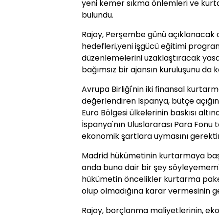
yeni kemer sıkma önlemleri ve kurt
bulundu.
Rajoy, Perşembe günü açıklanacak o
hedefleri,yeni işgücü eğitimi progra
düzenlemelerini uzaklaştıracak yasa
bağımsız bir ajansın kuruluşunu da 
Avrupa Birliği'nin iki finansal kurt
değerlendiren İspanya, bütçe açığını
Euro Bölgesi ülkelerinin baskısı alt
İspanya'nın Uluslararası Para Fonu t
ekonomik şartlara uymasını gerekti
Madrid hükümetinin kurtarmaya ba
anda buna dair bir şey söyleyemem" 
hükümetin öncelikler kurtarma paketi
olup olmadığına karar vermesinin gere
Rajoy, borçlanma maliyetlerinin, e