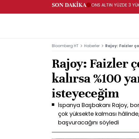
SON DAKİKA
ONS ALTIN YÜZDE 3 YÜKS
Bloomberg HT
Haberler
Rajoy: Faizler 
Rajoy: Faizler 
kalırsa %100 y
isteyeceğim
İspanya Başbakanı Rajoy, bor
çok yüksekte kalması hâlinde
başvuracağını söyledi