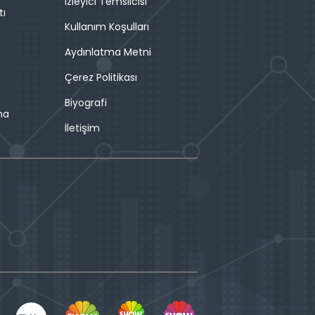
İzleyici Temsilcisi
tı
Kullanım Koşulları
Aydınlatma Metni
Çerez Politikası
Biyografi
ma
İletişim