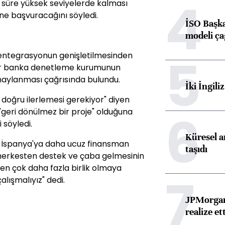
4
 süre yüksek seviyelerde kalması
ne başvuracağını söyledi.
İSO Başka
modeli ça
5
l entegrasyonun genişletilmesinden
 bir banka denetleme kurumunun
 onaylanması çağrısında bulundu.
İki İngili
e doğru ilerlemesi gerekiyor" diyen
6
geri dönülmez bir proje" olduğuna
 söyledi.
Küresel ar
n, İspanya'ya daha ucuz finansman
taşıdı
herkesten destek ve çaba gelmesinin
nden çok daha fazla birlik olmaya
7
çalışmalıyız" dedi.
JPMorgan
realize ett