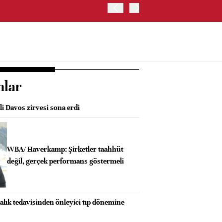
ABD'DE ADP ÖZEL SEKTÖR 
nlar
li Davos zirvesi sona erdi
WBA/ Haverkamp: Şirketler taahhüt
değil, gerçek performans göstermeli
talık tedavisinden önleyici tıp dönemine