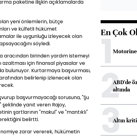
arma paketine ilişkin açıklamalarda
lan yeni önlemlerin, bütçe
mları ve külfetli hükümet
En Çok O
1
malar ile uygunluğu izleyecek olan
kapsayacağını söyledi.
Motorine 
arma aracından birinden yardım istemeyi
 azaltması için finansal piyasalar ve
2
ında bulunuyor. Kurtarmaya başvurması,
arafından belirlenip izlenecek olan
ABD'de öz
recek.
altında
şvurup başvurmayacağı sorusuna, "Şu
3
şeklinde yanıt veren Rajoy,
nin şartlarının "makul" ve "mantıklı"
ktiğini belirtti.
Altın krit
konomiye zarar vererek, hükümetin