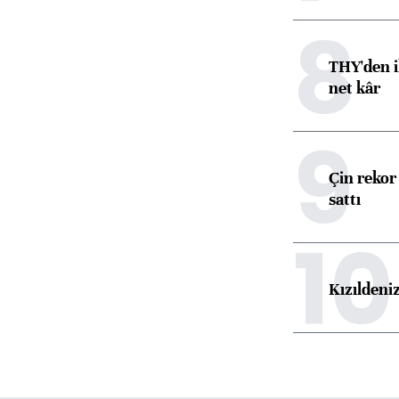
8
THY'den i
net kâr
9
Çin rekor 
sattı
10
Kızıldeni