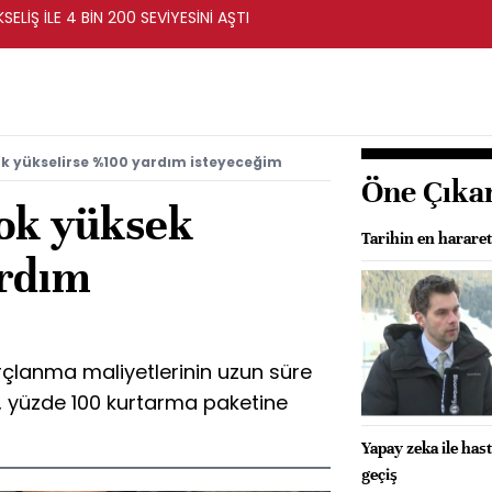
ELİŞ İLE 4 BİN 200 SEVİYESİNİ AŞTI
çok yükselirse %100 yardım isteyeceğim
Öne Çıka
çok yüksek
Tarihin en hararet
ardım
çlanma maliyetlerinin uzun süre
, yüzde 100 kurtarma paketine
Yapay zeka ile has
geçiş