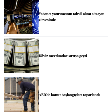
Yabancı yatırımcının tahvil alımı altı ayın
zirvesinde
Döviz mevduatları artışa geçti
ABD'de konut başlangıçları toparlandı