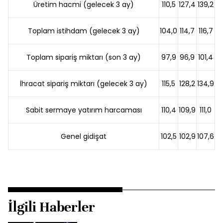
Üretim hacmi (gelecek 3 ay)
110,5
127,4
139,2
Toplam istihdam (gelecek 3 ay)
104,0
114,7
116,7
Toplam sipariş miktarı (son 3 ay)
97,9
96,9
101,4
İhracat sipariş miktarı (gelecek 3 ay)
115,5
128,2
134,9
Sabit sermaye yatırım harcaması
110,4
109,9
111,0
Genel gidişat
102,5
102,9
107,6
İlgili Haberler