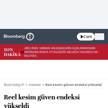
Canlı
ABD, İRAN-UMMAN ANLAŞMASININ AÇIKLANMASININ
AB
SON
ARDINDAN İRAN'A UYGULADIĞI ABLUKAYI KALDIRACAK -
GE
DAKİKA
REUTERS
UY
Bloomberg HT
Haberler
Reel kesim güven endeksi yükseldi
Reel kesim güven endeksi
yükseldi