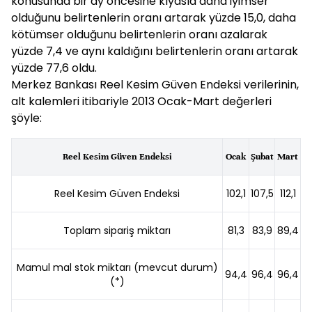
konusunda bir ay öncesine kıyasla daha iyimser
olduğunu belirtenlerin oranı artarak yüzde 15,0, daha
kötümser olduğunu belirtenlerin oranı azalarak
yüzde 7,4 ve aynı kaldığını belirtenlerin oranı artarak
yüzde 77,6 oldu.
Merkez Bankası Reel Kesim Güven Endeksi verilerinin,
alt kalemleri itibariyle 2013 Ocak-Mart değerleri
şöyle:
Reel Kesim Güven Endeksi
Ocak
Şubat
Mart
Reel Kesim Güven Endeksi
102,1
107,5
112,1
Toplam sipariş miktarı
81,3
83,9
89,4
Mamul mal stok miktarı (mevcut durum)
94,4
96,4
96,4
(*)