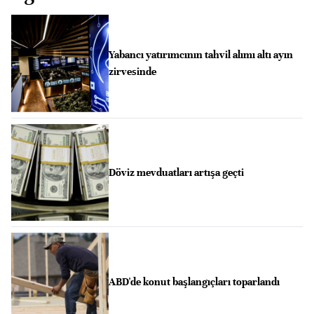
Yabancı yatırımcının tahvil alımı altı ayın
zirvesinde
Döviz mevduatları artışa geçti
ABD'de konut başlangıçları toparlandı