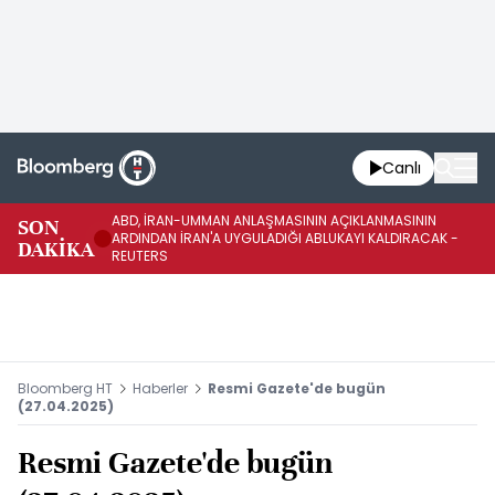
Canlı
ABD, İRAN-UMMAN ANLAŞMASININ AÇIKLANMASININ
AB
SON
ARDINDAN İRAN'A UYGULADIĞI ABLUKAYI KALDIRACAK -
GE
DAKİKA
REUTERS
UY
Bloomberg HT
Haberler
Resmi Gazete'de bugün
(27.04.2025)
Resmi Gazete'de bugün