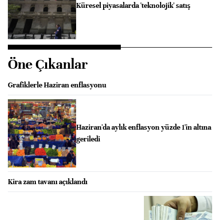
Küresel piyasalarda 'teknolojik' satış
Öne Çıkanlar
Grafiklerle Haziran enflasyonu
Haziran'da aylık enflasyon yüzde 1'in altına
geriledi
Kira zam tavanı açıklandı