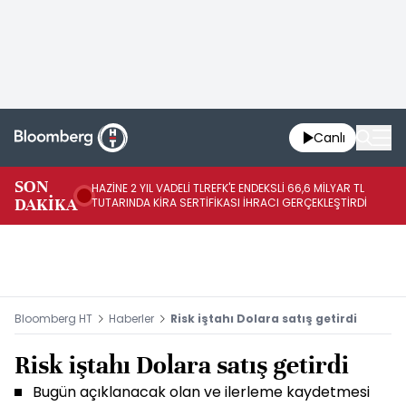
Canlı
SON
HAZİNE 2 YIL VADELİ TLREFK'E ENDEKSLİ 66,6 MİLYAR TL
ME
DAKİKA
TUTARINDA KİRA SERTİFİKASI İHRACI GERÇEKLEŞTİRDİ
Zİ
Bloomberg HT
Haberler
Risk iştahı Dolara satış getirdi
Risk iştahı Dolara satış getirdi
Bugün açıklanacak olan ve ilerleme kaydetmesi