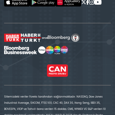
Sitemizdeki veriler Foreks tarafından sağlanmaktadır. NASDAQ, Dow Jones
Industrial Average, SHCOM, FTSE 100, CAC 40, DAX 30, Hang Seng, IBEX 35,
BOVESPA, VİOP ve Tahvil-bono verileri 15 dakika; CME, NYMEX VE S&P verileri 10