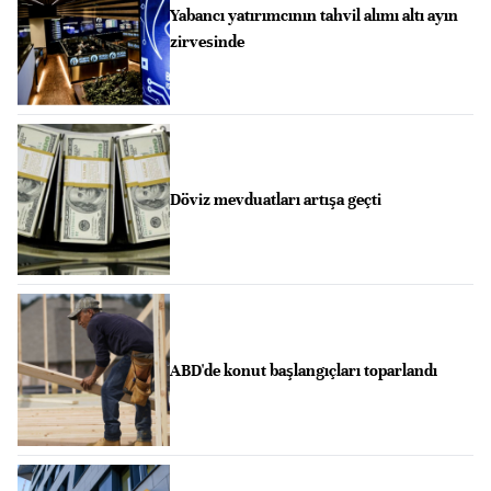
Yabancı yatırımcının tahvil alımı altı ayın
zirvesinde
Döviz mevduatları artışa geçti
ABD'de konut başlangıçları toparlandı