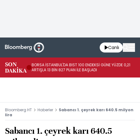
Canlı
SON
BORSA İSTANBUL'DA BIST 100 ENDEKSİ GÜNE YÜZDE 0,21
GÜ
DAKİKA
ARTIŞLA 13 BİN 827 PUAN İLE BAŞLADI
TA
Bloomberg HT
Haberler
Sabancı 1. çeyrek karı 640.5 milyon
lira
Sabancı 1. çeyrek karı 640.5