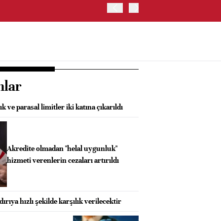
ABD HAZİNE BAKANLIĞI'NIN
nlar
k ve parasal limitler iki katına çıkarıldı
Akredite olmadan "helal uygunluk"
hizmeti verenlerin cezaları artırıldı
dırıya hızlı şekilde karşılık verilecektir