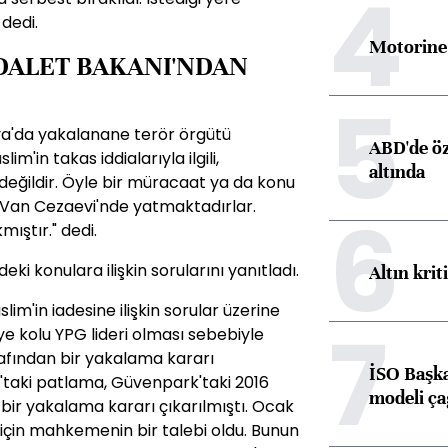
4
 dedi.
Motorine 
DALET BAKANI'NDAN
5
a'da yakalanane terör örgütü
ABD'de öz
m'in takas iddialarıyla ilgili,
altında
değildir. Öyle bir müracaat ya da konu
, Van Cezaevi'nde yatmaktadırlar.
6
mıştır." dedi.
i konulara ilişkin sorularını yanıtladı.
Altın krit
im'in iadesine ilişkin sorular üzerine
7
uriye kolu YPG lideri olması sebebiyle
fından bir yakalama kararı
İSO Başka
k'taki patlama, Güvenpark'taki 2016
modeli ça
 bir yakalama kararı çıkarılmıştı. Ocak
 için mahkemenin bir talebi oldu. Bunun