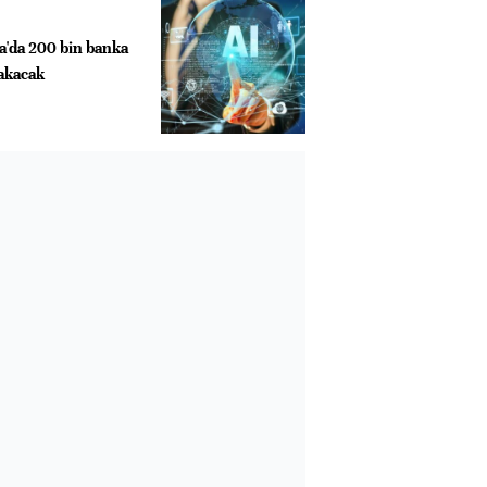
a'da 200 bin banka
rakacak