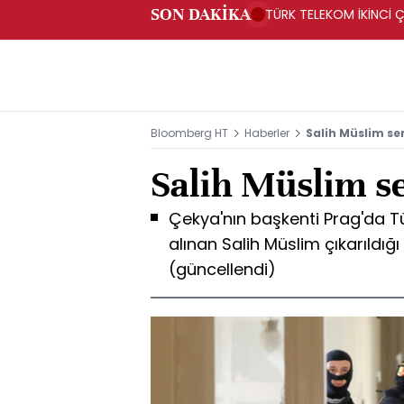
SON DAKİKA
TÜRK TELEKOM İKİNCİ Ç
Bloomberg HT
Haberler
Salih Müslim ser
Salih Müslim se
Çekya'nın başkenti Prag'da Tü
alınan Salih Müslim çıkarıldı
(güncellendi)