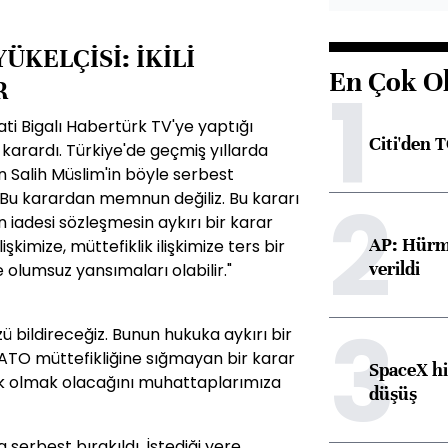
ÜKELÇİSİ: İKİLİ
En Çok O
1
R
ti Bigalı Habertürk TV'ye yaptığı
Citi'den 
karardı. Türkiye'de geçmiş yıllarda
 Salih Müslim'in böyle serbest
2
. Bu karardan memnun değiliz. Bu kararı
 iadesi sözleşmesin aykırı bir karar
AP: Hürmü
şkimize, müttefiklik ilişkimize ters bir
verildi
ere olumsuz yansımaları olabilir."
3
zü bildireceğiz. Bunun hukuka aykırı bir
 NATO müttefikliğine sığmayan bir karar
SpaceX hi
k olmak olacağını muhattaplarımıza
düşüş
a serbest bırakıldı. İstediği yere