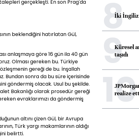
8
 talepleri gerçekleşti. En son Prag'da
İki İngili
9
ın beklendiğini hatırlatan Gül,
Küresel ar
arası anlaşmaya göre 16 gün ila 40 gün
taşıdı
yoruz. Olması gereken bu. Türkiye
sözleşmenin gereği de bu. İnşallah
10
uz. Bundan sonra da bu süre içerisinde
ini göndermiş olacak. Usul bu şekilde.
JPMorgan
let Bakanlığı olarak prosedür gereği
realize ett
reken evraklarımızı da göndermiş
uğunun altını çizen Gül, bir Avrupa
rının, Türk yargı makamlarının aldığı
i belirtti.