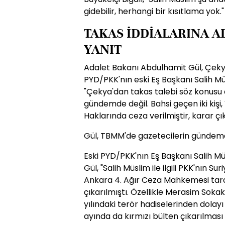
gidebilir, herhangi bir kısıtlama yok."
TAKAS İDDİALARINA A
YANIT
Adalet Bakanı Abdulhamit Gül, Çeky
PYD/PKK'nın eski Eş Başkanı Salih Müsli
"Çekya'dan takas talebi söz konusu 
gündemde değil. Bahsi geçen iki kişi
Haklarında ceza verilmiştir, karar çık
Gül, TBMM'de gazetecilerin gündemdek
Eski PYD/PKK'nın Eş Başkanı Salih Müsl
Gül, "Salih Müslim ile ilgili PKK'nın S
Ankara 4. Ağır Ceza Mahkemesi tara
çıkarılmıştı. Özellikle Merasim Soka
yılındaki terör hadiselerinden dolayı
ayında da kırmızı bülten çıkarılması