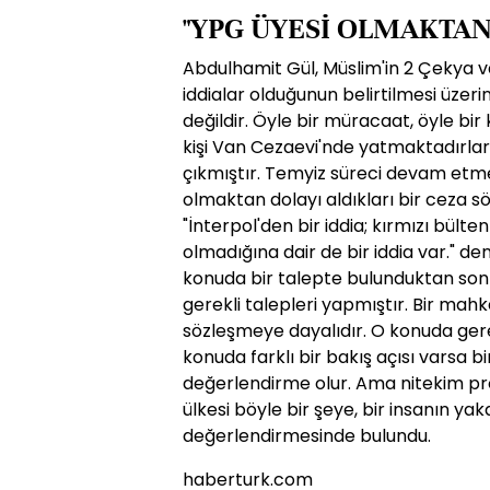
"YPG ÜYESİ OLMAKTAN
Abdulhamit Gül, Müslim'in 2 Çekya va
iddialar olduğunun belirtilmesi üzer
değildir. Öyle bir müracaat, öyle bi
kişi Van Cezaevi'nde yatmaktadırlar.
çıkmıştır. Temyiz süreci devam etmek
olmaktan dolayı aldıkları bir ceza sö
"İnterpol'den bir iddia; kırmızı bültenl
olmadığına dair de bir iddia var." d
konuda bir talepte bulunduktan son
gerekli talepleri yapmıştır. Bir mahk
sözleşmeye dayalıdır. O konuda gerek
konuda farklı bir bakış açısı varsa b
değerlendirme olur. Ama nitekim pr
ülkesi böyle bir şeye, bir insanın y
değerlendirmesinde bulundu.
haberturk.com