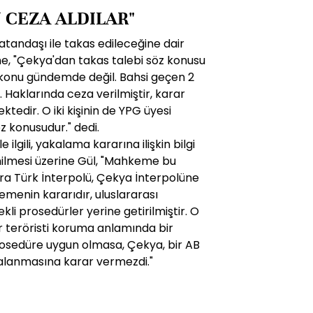
 CEZA ALDILAR"
tandaşı ile takas edileceğine dair
ine, "Çekya'dan takas talebi söz konusu
r konu gündemde değil. Bahsi geçen 2
 Haklarında ceza verilmiştir, karar
tedir. O iki kişinin de YPG üyesi
z konusudur." dedi.
e ilgili, yakalama kararına ilişkin bilgi
enilmesi üzerine Gül, "Mahkeme bu
ra Türk İnterpolü, Çekya İnterpolüne
emenin kararıdır, uluslararası
li prosedürler yerine getirilmiştir. O
ir teröristi koruma anlamında bir
osedüre uygun olmasa, Çekya, bir AB
akalanmasına karar vermezdi."