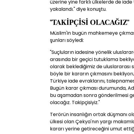
üzerine yine farklı ülkelerde de iade
yakalandı." diye konuştu.
"TAKİPÇİSİ OLACAĞIZ"
Müslim'in bugün mahkemeye çıkmasın
şunları söyledi:
"Suçluların iadesine yönelik uluslar
arasında bir geçici tutuklama bekli
olarak beklediğimiz de uluslararası 
böyle bir kararın çıkmasını bekliyor
Türkiye iade evraklarını, talepnames
Bugün karar çıkması durumunda, Ada
bu aşamadan sonra gönderilmesi ge
olacağız. Takipçisiyiz."
Terörün insanlığın ortak düşmanı old
ülkesi olan Çekya'nın yargı makamla
kararı yerine getireceğini umut ettiğin