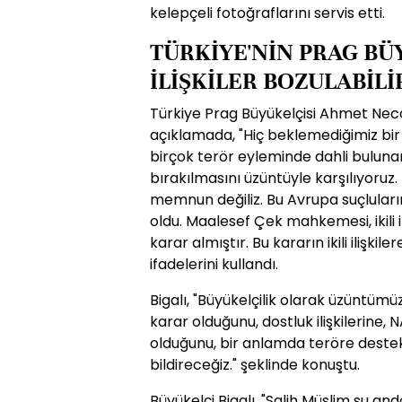
kelepçeli fotoğraflarını servis etti.
TÜRKİYE'NİN PRAG BÜY
İLİŞKİLER BOZULABİLİ
Türkiye Prag Büyükelçisi Ahmet Neca
açıklamada, "Hiç beklemediğimiz bir 
birçok terör eyleminde dahli bulunan
bırakılmasını üzüntüyle karşılıyoruz
memnun değiliz. Bu Avrupa suçluların
oldu. Maalesef Çek mahkemesi, ikili ili
karar almıştır. Bu kararın ikili ilişkil
ifadelerini kullandı.
Bigalı, "Büyükelçilik olarak üzüntümü
karar olduğunu, dostluk ilişkilerine,
olduğunu, bir anlamda teröre deste
bildireceğiz." şeklinde konuştu.
Büyükelçi Bigalı, "Salih Müslim şu and