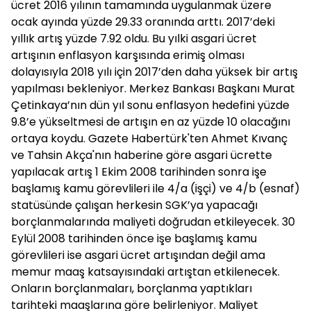
ücret 2016 yılının tamamında uygulanmak üzere
ocak ayında yüzde 29.33 oranında arttı. 2017’deki
yıllık artış yüzde 7.92 oldu. Bu yılki asgari ücret
artışının enflasyon karşısında erimiş olması
dolayısıyla 2018 yılı için 2017’den daha yüksek bir artış
yapılması bekleniyor. Merkez Bankası Başkanı Murat
Çetinkaya’nın dün yıl sonu enflasyon hedefini yüzde
9.8’e yükseltmesi de artışın en az yüzde 10 olacağını
ortaya koydu. Gazete Habertürk'ten Ahmet Kıvanç
ve Tahsin Akça'nın haberine göre asgari ücrette
yapılacak artış 1 Ekim 2008 tarihinden sonra işe
başlamış kamu görevlileri ile 4/a (işçi) ve 4/b (esnaf)
statüsünde çalışan herkesin SGK’ya yapacağı
borçlanmalarında maliyeti doğrudan etkileyecek. 30
Eylül 2008 tarihinden önce işe başlamış kamu
görevlileri ise asgari ücret artışından değil ama
memur maaş katsayısındaki artıştan etkilenecek.
Onların borçlanmaları, borçlanma yaptıkları
tarihteki maaşlarına göre belirleniyor. Maliyet