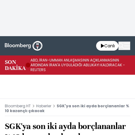
Canlı
ABD, İRAN-UMMAN ANLAŞMASININ AÇIKLANMASININ
AB
SON
ARDINDAN İRAN'A UYGULADIĞI ABLUKAYI KALDIRACAK -
GE
DAKİKA
REUTERS
UY
Bloomberg HT
Haberler
SGK'ya son iki ayda borçlananlar %
10 kazançlı çıkacak
SGK'ya son iki ayda borçlananlar