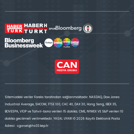
Sitemizdeki veriler Foreks tarafından sağlanmaktadır. NASDAQ, Dow Jones
Industrial Average, SHCOM, FTSE 100, CAC 40, DAX 30, Hang Seng, IBEX 35,
BOVESPA, VİOP ve Tahvil-bono verileri 15 dakika; CME, NYMEX VE S&P verileri 10
dakika gecikmeli verilmektedir. YASAL UYARI © 2026 Kayıtlı Elektronik Posta
Adresi : cgorsel@hs03.kep.tr