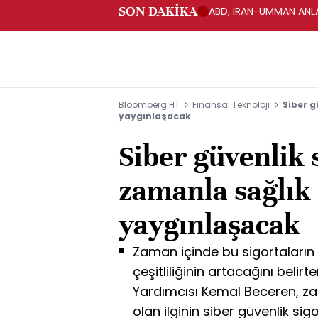
SON DAKİKA
ABD, İRAN-UMMAN ANLA
Bloomberg HT
Finansal Teknoloji
Siber g
yaygınlaşacak
Siber güvenlik 
zamanla sağlık 
yaygınlaşacak
Zaman içinde bu sigortaların
çeşitliliğinin artacağını bel
Yardımcısı Kemal Beceren, za
olan ilginin siber güvenlik si