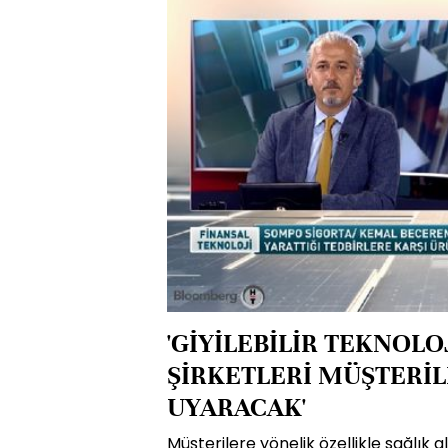
'GİYİLEBİLİR TEKNOLO
ŞİRKETLERİ MÜŞTERİ
UYARACAK'
Müşterilere yönelik özellikle sağlık al