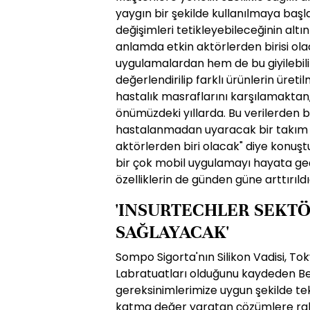
yaygın bir şekilde kullanılmaya başl
değişimleri tetikleyebileceğinin altın
anlamda etkin aktörlerden birisi ol
uygulamalardan hem de bu giyilebilir
değerlendirilip farklı ürünlerin üreti
hastalık masraflarını karşılamaktan
önümüzdeki yıllarda. Bu verilerden bi
hastalanmadan uyaracak bir takım s
aktörlerden biri olacak" diye konuşt
bir çok mobil uygulamayı hayata geç
özelliklerin de günden güne arttırıldı
'INSURTECHLER SEKTÖ
SAĞLAYACAK'
Sompo Sigorta'nın Silikon Vadisi, To
Labratuatları olduğunu kaydeden Be
gereksinimlerimize uygun şekilde tekn
katma değer yaratan çözümlere rahat