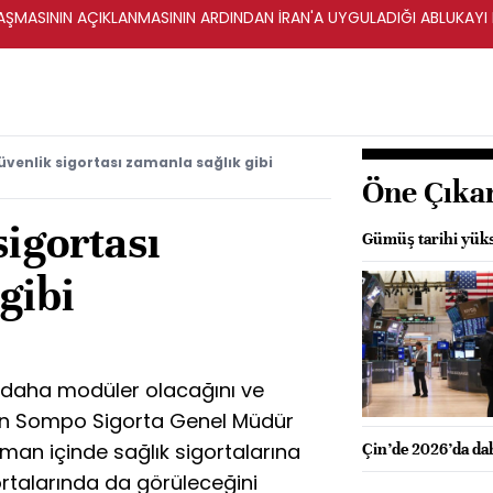
ŞMASININ AÇIKLANMASININ ARDINDAN İRAN'A UYGULADIĞI ABLUKAYI
üvenlik sigortası zamanla sağlık gibi
Öne Çıka
sigortası
Gümüş tarihi yüks
gibi
 daha modüler olacağını ve
irten Sompo Sigorta Genel Müdür
man içinde sağlık sigortalarına
Çin’de 2026’da dah
gortalarında da görüleceğini