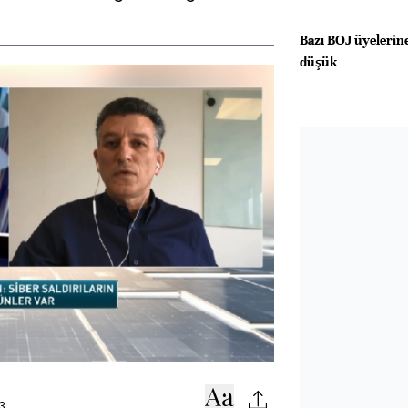
Bazı BOJ üyelerine
düşük
3