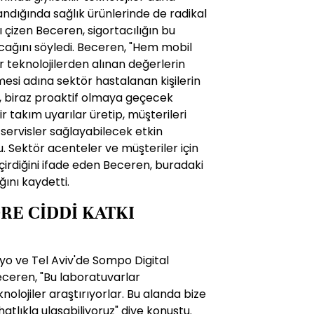
andığında sağlık ürünlerinde de radikal
ı çizen Beceren, sigortacılığın bu
acağını söyledi. Beceren, "Hem mobil
 teknolojilerden alınan değerlerin
lmesi adına sektör hastalanan kişilerin
, biraz proaktif olmaya geçecek
r takım uyarılar üretip, müşterileri
ervisler sağlayabilecek etkin
u. Sektör acenteler ve müşteriler için
irdiğini ifade eden Beceren, buradaki
ğını kaydetti.
RE CİDDİ KATKI
kyo ve Tel Aviv'de Sompo Digital
ceren, "Bu laboratuvarlar
olojiler araştırıyorlar. Bu alanda bize
lıkla ulaşabiliyoruz" diye konuştu.