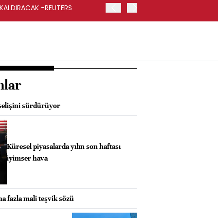
 KALDIRACAK -REUTERS
ABD DIŞİŞLERİ BAKANLIĞI
UYGULANACAK
nlar
elişini sürdürüyor
Küresel piyasalarda yılın son haftası
iyimser hava
a fazla mali teşvik sözü