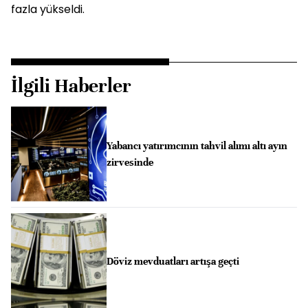
fazla yükseldi.
İlgili Haberler
Yabancı yatırımcının tahvil alımı altı ayın
zirvesinde
Döviz mevduatları artışa geçti