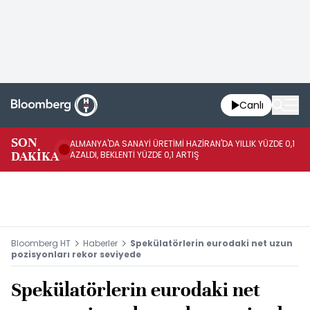
Canlı
SON
ALMANYA'DA SANAYİ ÜRETİMİ HAZİRAN'DA YILLIK YÜZDE 0,1
AL
DAKİKA
AZALDI, BEKLENTİ YÜZDE 0,1 ARTIŞ
AR
Bloomberg HT
Haberler
Spekülatörlerin eurodaki net uzun
pozisyonları rekor seviyede
Spekülatörlerin eurodaki net