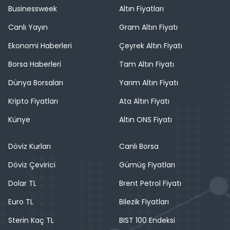
Businessweek
Altın Fiyatları
Canlı Yayın
Gram Altın Fiyatı
Ekonomi Haberleri
Çeyrek Altın Fiyatı
Borsa Haberleri
Tam Altın Fiyatı
Dünya Borsaları
Yarım Altın Fiyatı
Kripto Fiyatları
Ata Altın Fiyatı
Künye
Altın ONS Fiyatı
Döviz Kurları
Canlı Borsa
Döviz Çevirici
Gümüş Fiyatları
Dolar TL
Brent Petrol Fiyatı
Euro TL
Bilezik Fiyatları
Sterin Kaç TL
BIST 100 Endeksi