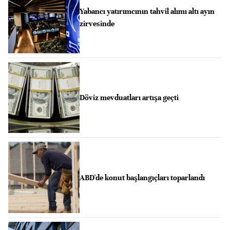
Yabancı yatırımcının tahvil alımı altı ayın
zirvesinde
Döviz mevduatları artışa geçti
ABD'de konut başlangıçları toparlandı