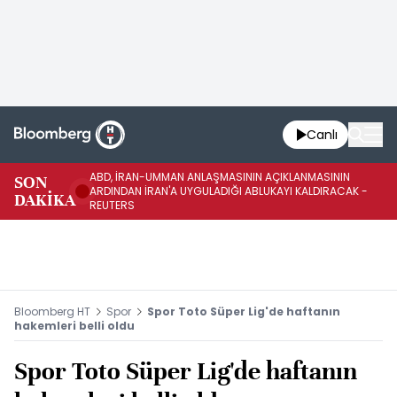
Canlı
ABD, İRAN-UMMAN ANLAŞMASININ AÇIKLANMASININ
AB
SON
ARDINDAN İRAN'A UYGULADIĞI ABLUKAYI KALDIRACAK -
GE
DAKİKA
REUTERS
UY
Bloomberg HT
Spor
Spor Toto Süper Lig'de haftanın
hakemleri belli oldu
Spor Toto Süper Lig'de haftanın