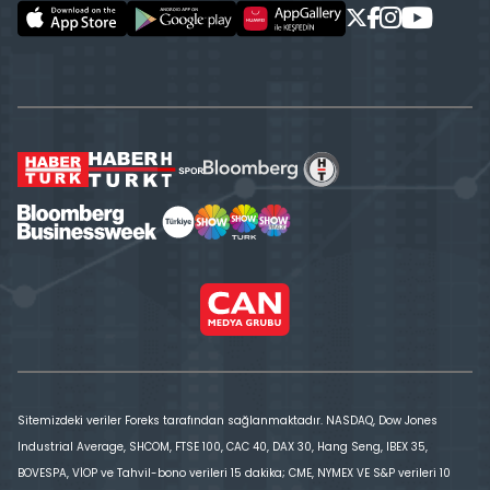
Sitemizdeki veriler Foreks tarafından sağlanmaktadır. NASDAQ, Dow Jones
Industrial Average, SHCOM, FTSE 100, CAC 40, DAX 30, Hang Seng, IBEX 35,
BOVESPA, VİOP ve Tahvil-bono verileri 15 dakika; CME, NYMEX VE S&P verileri 10