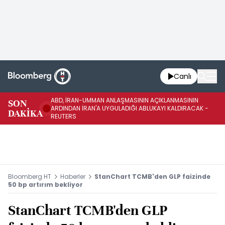
Canlı
ABD, İRAN-UMMAN ANLAŞMASININ AÇIKLANMASININ
AB
SON
ARDINDAN İRAN'A UYGULADIĞI ABLUKAYI KALDIRACAK -
GE
DAKİKA
REUTERS
UY
Bloomberg HT
Haberler
StanChart TCMB'den GLP faizinde
50 bp artırım bekliyor
StanChart TCMB'den GLP