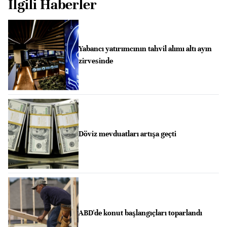
İlgili Haberler
Yabancı yatırımcının tahvil alımı altı ayın
zirvesinde
Döviz mevduatları artışa geçti
ABD'de konut başlangıçları toparlandı