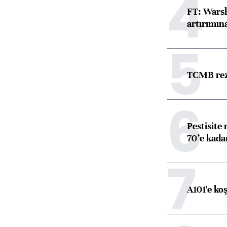
4
FT: Warsh
artırımın
5
TCMB reze
6
Pestisite
70’e kadar
7
A101'e ko