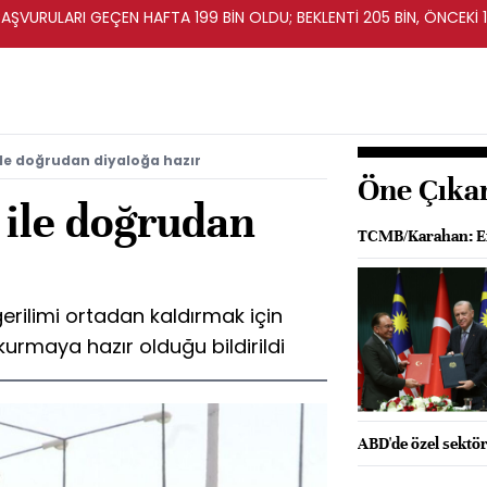
BAŞVURULARI GEÇEN HAFTA 199 BİN OLDU; BEKLENTİ 205 BİN, ÖNCEKİ 1
 ile doğrudan diyaloğa hazır
Öne Çıka
 ile doğrudan
TCMB/Karahan: Enf
 gerilimi ortadan kaldırmak için
kurmaya hazır olduğu bildirildi
ABD'de özel sektör