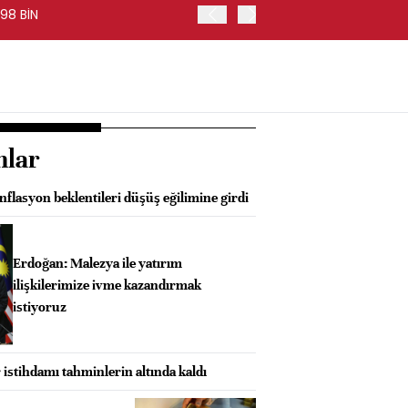
98 BİN
FED BAŞKANI WARSH, PİYA
nlar
lasyon beklentileri düşüş eğilimine girdi
Erdoğan: Malezya ile yatırım
ilişkilerimize ivme kazandırmak
istiyoruz
 istihdamı tahminlerin altında kaldı