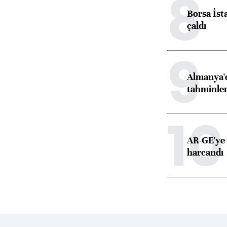
8
Borsa İst
çaldı
9
Almanya'd
tahminler
10
AR-GE'ye 
harcandı