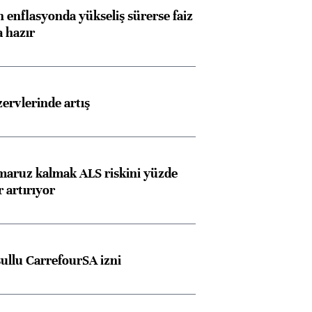
 enflasyonda yükseliş sürerse faiz
a hazır
rvlerinde artış
 maruz kalmak ALS riskini yüzde
 artırıyor
şullu CarrefourSA izni