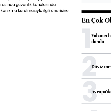
arasında güvenlik konularında
anizma kurulmasıyla ilgili önerisine
En Çok O
1
Yabancı h
döndü
2
Döviz mev
3
Avrupa'da