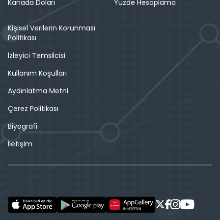
Kanada Doları
Yüzde Hesaplama
Kişisel Verilerin Korunması
Politikası
İzleyici Temsilcisi
Kullanım Koşulları
Aydınlatma Metni
Çerez Politikası
Biyografi
İletişim