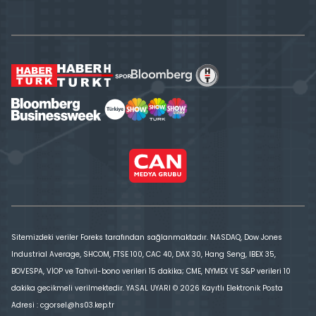
Sitemizdeki veriler Foreks tarafından sağlanmaktadır. NASDAQ, Dow Jones
Industrial Average, SHCOM, FTSE 100, CAC 40, DAX 30, Hang Seng, IBEX 35,
BOVESPA, VİOP ve Tahvil-bono verileri 15 dakika; CME, NYMEX VE S&P verileri 10
dakika gecikmeli verilmektedir. YASAL UYARI © 2026 Kayıtlı Elektronik Posta
Adresi : cgorsel@hs03.kep.tr