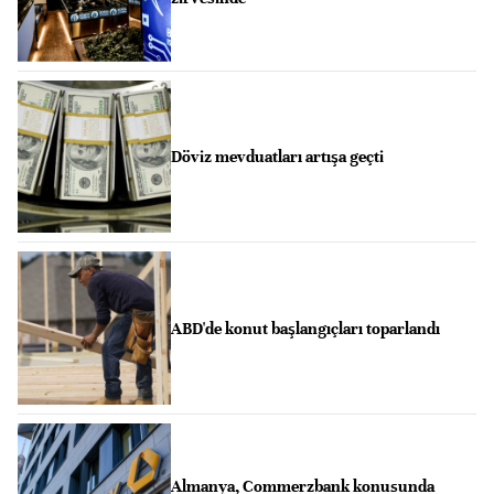
Döviz mevduatları artışa geçti
ABD'de konut başlangıçları toparlandı
Almanya, Commerzbank konusunda