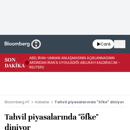
Canlı
ABD, İRAN-UMMAN ANLAŞMASININ AÇIKLANMASININ
AB
SON
ARDINDAN İRAN'A UYGULADIĞI ABLUKAYI KALDIRACAK -
GE
DAKİKA
REUTERS
UY
Bloomberg HT
Haberler
Tahvil piyasalarında "öfke" diniyor
Tahvil piyasalarında "öfke"
diniyor