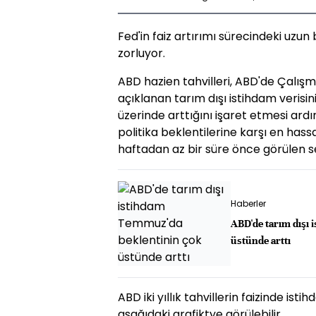
Fed'in faiz artırımı sürecindeki uzun b
zorluyor.
ABD hazien tahvilleri, ABD'de Çalı
açıklanan tarım dışı istihdam veris
üzerinde arttığını işaret etmesi ard
politika beklentilerine karşı en hassas o
haftadan az bir süre önce görülen se
Haberler
ABD'de tarım dışı
üstünde arttı
ABD iki yıllık tahvillerin faizinde is
aşağıdaki grafiktye görülebilir.