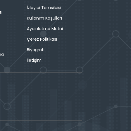
İzleyici Temsilcisi
tı
Kullanım Koşulları
Aydınlatma Metni
Çerez Politikası
Biyografi
ma
İletişim