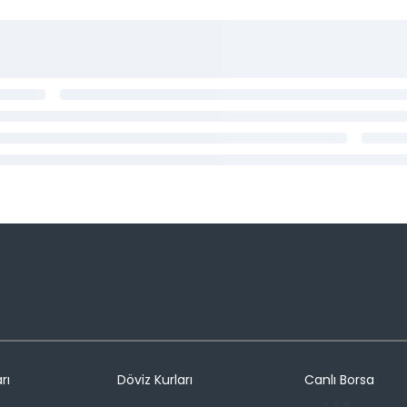
rı
Döviz Kurları
Canlı Borsa