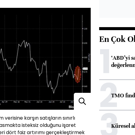
En Çok O
1
‘ABD’yi s
değerlen
2
TMO fındık
3
 verisine karşın satışların sınırlı
basmakta isteksiz olduğunu işaret
Küresel a
eri dört faiz artırımı gerçekleştirmek