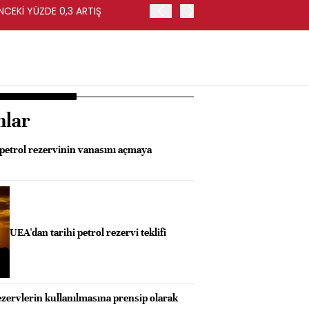
NCEKİ YÜZDE 0,3 ARTIŞ
APOLLO, EASYJET'İ HİSSE 
nlar
 petrol rezervinin vanasını açmaya
UEA'dan tarihi petrol rezervi teklifi
rezervlerin kullanılmasına prensip olarak