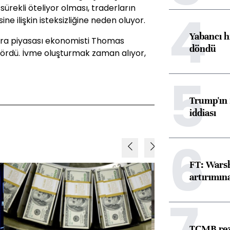
sürekli öteliyor olması, traderların
4
ine ilişkin isteksizliğine neden oluyor.
Yabancı h
para piyasası ekonomisti Thomas
döndü
gördü. İvme oluşturmak zaman alıyor,
5
Trump'ın 
iddiası
6
FT: Warsh
artırımın
7
TCMB reze