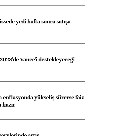
issede yedi hafta sonra satışa
2028'de Vance'i destekleyeceği
 enflasyonda yükseliş sürerse faiz
a hazır
Almanya, Commerzbank
Ba
konusunda Unicredit ile
me
görüşmelere hazırlanıyor
rvlerinde artış