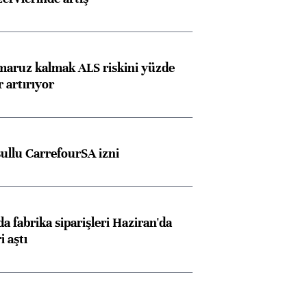
ngıçları
 maruz kalmak ALS riskini yüzde
 artırıyor
şullu CarrefourSA izni
a fabrika siparişleri Haziran'da
i aştı