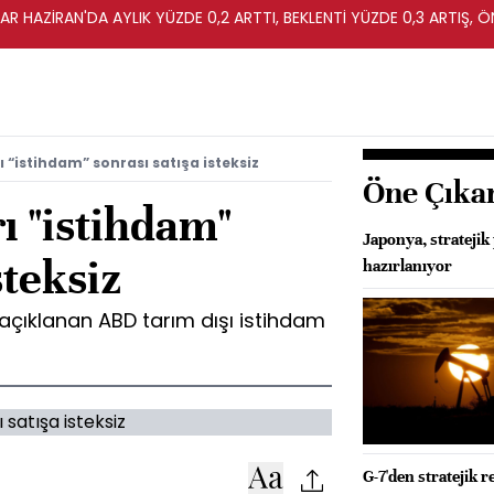
R HAZİRAN'DA AYLIK YÜZDE 0,2 ARTTI, BEKLENTİ YÜZDE 0,3 ARTIŞ, Ö
ı “istihdam” sonrası satışa isteksiz
Öne Çıka
ı "istihdam"
Japonya, stratejik
steksiz
hazırlanıyor
açıklanan ABD tarım dışı istihdam
G-7'den stratejik 