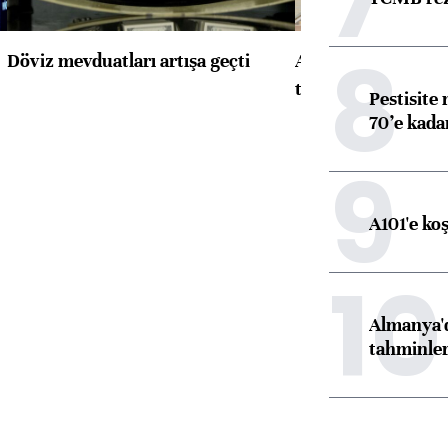
8
Döviz mevduatları artışa geçti
ABD'de konut başla
toparlandı
Pestisite
70’e kadar
9
A101'e ko
10
Almanya'd
tahminler