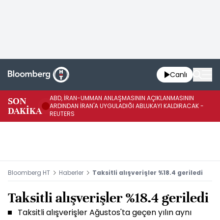
Canlı
ABD, İRAN-UMMAN ANLAŞMASININ AÇIKLANMASININ
AB
SON
ARDINDAN İRAN'A UYGULADIĞI ABLUKAYI KALDIRACAK -
GE
DAKİKA
REUTERS
UY
Bloomberg HT
Haberler
Taksitli alışverişler %18.4 geriledi
Taksitli alışverişler %18.4 geriledi
Taksitli alışverişler Ağustos'ta geçen yılın aynı